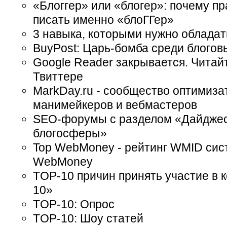
«Блоггер» или «блогер»: почему п
писать именно «блоГГер»
3 навыка, которыми нужно обладать
BuyPost: Царь-бомба среди блогов
Google Reader закрывается. Читайте
Твиттере
MarkDay.ru - сообщество оптимиза
манимейкеров и вебмастеров
SEO-форумы с разделом «Дайдже
блогосферы»
Top WebMoney - рейтинг WMID си
WebMoney
TOP-10 причин принять участие в 
10»
TOP-10: Опрос
TOP-10: Шоу статей