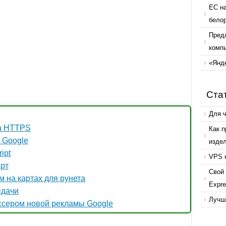
ЕС н
бело
Пред
комп
«Янде
Ста
Для 
на HTTPS
Как 
 Google
изде
ipt
VPS 
арт
Свой 
 на картах для рунета
Expr
ыдачи
Лучши
ссером новой рекламы Google