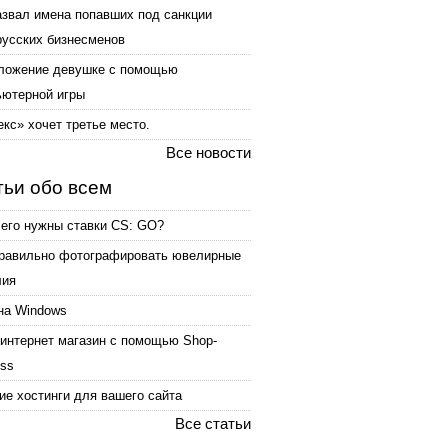
азвал имена попавших под санкции
русских бизнесменов
ложение девушке с помощью
ьютерной игры
кс» хочет третье место.
Все новости
тьи обо всем
чего нужны ставки CS: GO?
правильно фотографировать ювелирные
лия
на Windows
интернет магазин с помощью Shop-
ess
е хостинги для вашего сайта
Все статьи