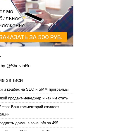
r
 by @ShelvinRu
е записи
ки и кэшбек на SEO и SMM программы
акой продакт-менеджер и как им стать
Press: Ваш комментарий ожидает
рации
родлить домен в зоне info за 49$