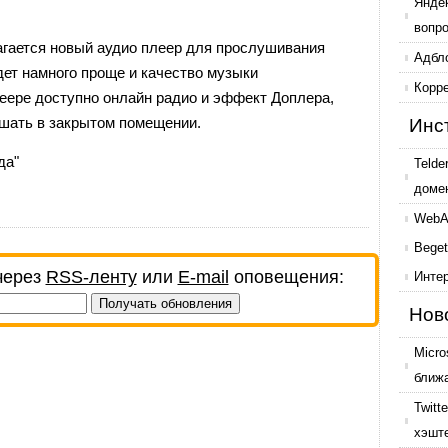
Янде
вопр
агается новый аудио плеер для прослушивания
Адбл
ет намного проще и качество музыки
Корр
еере доступно онлайн радио и эффект Доплера,
шать в закрытом помещении.
Инс
да"
Telde
доме
WebAr
Beget
через
RSS-ленту
или
E-mail
оповещения:
Инте
Нов
Micro
ближ
Twitt
хэшт