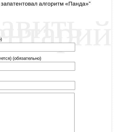
e запатентовал алгоритм «Панда»”
авить
ентарий
)
уется) (обязательно)