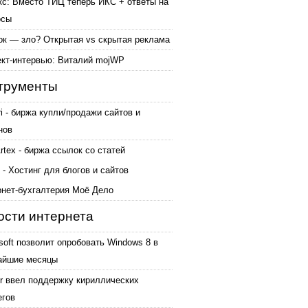
кс: Вместо ТИЦ теперь ИКС + ответы на
осы
ок — зло? Открытая vs скрытая реклама
ект-интервью: Виталий mojWP
трументы
ri - биржа купли/продажи сайтов и
нов
tex - биржа ссылок со статей
 - Хостинг для блогов и сайтов
рнет-бухгалтерия Моё Дело
ости интернета
soft позволит опробовать Windows 8 в
айшие месяцы
er ввел поддержку кириллических
егов