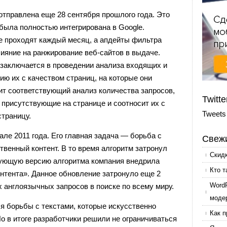
отправлена еще 28 сентября прошлого года. Это
 была полностью интегрирована в Google.
е проходят каждый месяц, а апдейты фильтра
ияние на ранжирование веб-сайтов в выдаче.
заключается в проведении анализа входящих и
ю их с качеством страниц, на которые они
ит соответствующий анализ количества запросов,
Twitte
присутствующие на странице и соотносит их с
Tweets
страницу.
ле 2011 года. Его главная задача — борьба с
Свежи
твенный контент. В то время алгоритм затронул
Скид
дующую версию алгоритма компания внедрила
Кто т
нтента». Данное обновление затронуло еще 2
Word
х англоязычных запросов в поиске по всему миру.
моде
я борьбы с текстами, которые искусственно
Как п
о в итоге разработчики решили не ограничиваться