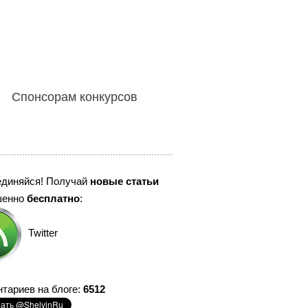
Спонсорам конкурсов
единяйся! Получай
новые статьи
шенно
бесплатно
:
Twitter
тариев на блоге:
6512