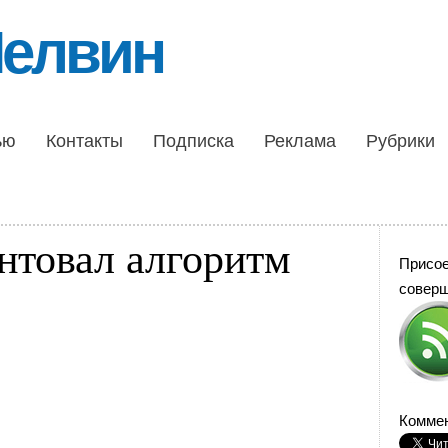
Шелвин
ью
Контакты
Подписка
Реклама
Рубрики
ентовал алгоритм
Присо
совер
Коммен