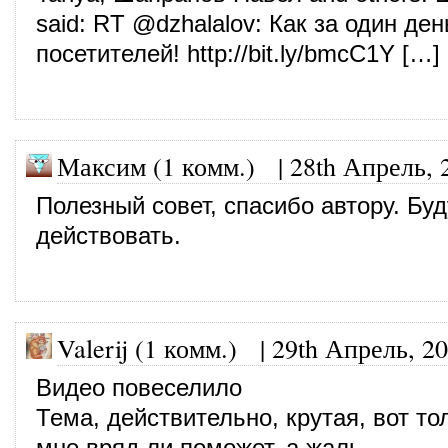
said: RT @dzhalalov: Как за один ден
посетителей!
http://bit.ly/bmcC1Y
[…]
Максим (1 комм.)
|
28th Апрель, 
Полезный совет, спасибо автору. Буд
действовать.
Valerij (1 комм.)
|
29th Апрель, 2
Видео повеселило
Тема, действительно, крутая, вот то
мне вряд ли поможет, а жаль.