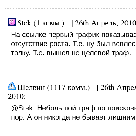
Stek (1 комм.)
|
26th Апрель, 201
На ссылке первый график показыва
отсутствие роста. Т.е. ну был всплес
толку. Т.е. вышел не целевой траф.
Шелвин (1117 комм.)
|
26th Апре
2010
:
@
Stek
: Небольшой траф по поисков
пор. А он никогда не бывает лишним