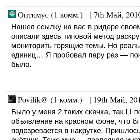
Оптимус (1 комм.)
|
7th Май, 201
Нашел ссылку на вас в ридере свое
описали здесь типовой метод раскр
мониторить горящие темы. Но реаль
единиц… Я пробовал пару раз — пок
было.
Povilik@ (1 комм.)
|
19th Май, 20
Было у меня 2 таких скачка, так LI 
объявление на красном фоне, что б
подозревается в накрутке. Пришлось
счётчик. Тоже мне — последняя инс