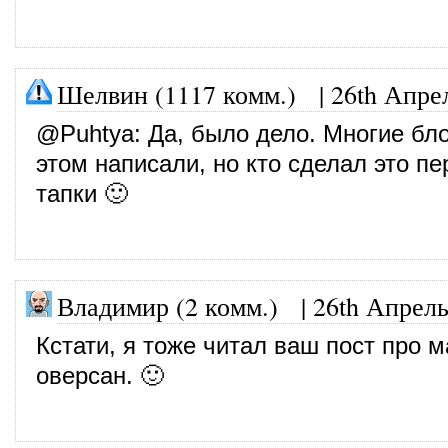
Шелвин (1117 комм.)
|
26th Апре
@
Puhtya
: Да, было дело. Многие бл
этом написали, но кто сделал это пе
тапки 🙂
Владимир (2 комм.)
|
26th Апрель
Кстати, я тоже читал ваш пост про м
оверсан. 🙂