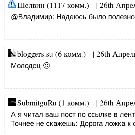
Шелвин (1117 комм.)
|
26th Апре
@
Владимир
: Надеюсь было полезно
bloggers.su (6 комм.)
|
26th Апрел
Молодец 🙂
SubmitguRu (1 комм.)
|
26th Апре
А я читал ваш пост по ссылке в лент
Точнее не скажешь: Дорога ложка к 