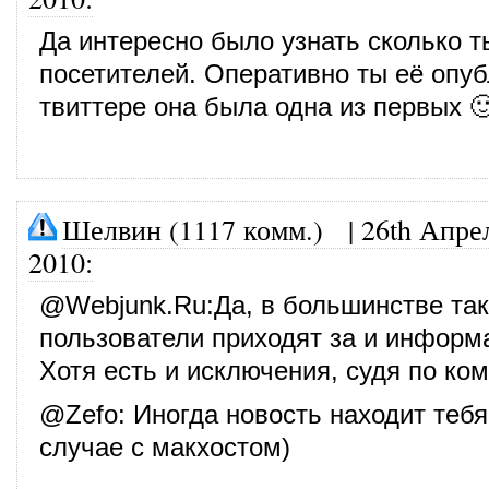
Да интересно было узнать сколько т
посетителей. Оперативно ты её опуб
твиттере она была одна из первых 
Шелвин (1117 комм.)
|
26th Апре
2010
:
@
Webjunk.Ru
:Да, в большинстве та
пользователи приходят за и информа
Хотя есть и исключения, судя по ко
@
Zefo
: Иногда новость находит тебя
случае с макхостом)