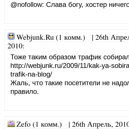
@
nofollow
: Слава богу, хостер ничег
Webjunk.Ru (1 комм.)
|
26th Апре
2010
:
Тоже таким образом трафик собирал
http://webjunk.ru/2009/11/kak-ya-sobira
trafik-na-blog/
Жаль, что такие посетители не надол
правило.
Zefo (1 комм.)
|
26th Апрель, 201