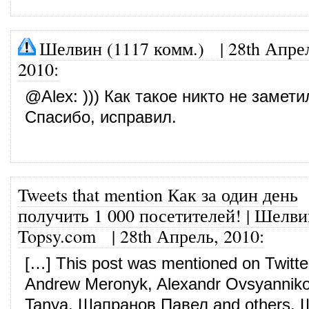
Шелвин (1117 комм.)
|
28th Апре
2010
:
@
Alex
: ))) Как такое никто не замет
Спасибо, исправил.
Tweets that mention Как за один день
получить 1 000 посетителей! | Шелви
Topsy.com
|
28th Апрель, 2010
:
[…] This post was mentioned on Twitte
Andrew Meronyk, Alexandr Ovsyannik
Tanya, Шапранов Павел and others.