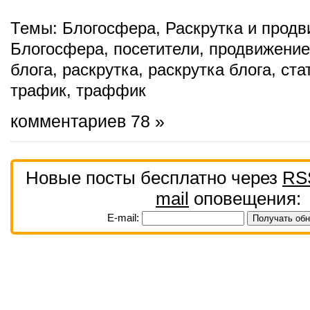
Темы:
Блогосфера
,
Раскрутка и продв
Блогосфера
,
посетители
,
продвижение
блога
,
раскрутка
,
раскрутка блога
,
ста
трафик
,
траффик
комментариев 78 »
Новые посты бесплатно через
RS
mail
оповещения:
E-mail: