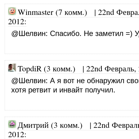
Winmaster (7 комм.)
|
22nd Февра
2012
:
@
Шелвин
: Спасибо. Не заметил =) 
TopdiR (3 комм.)
|
22nd Февраль,
@
Шелвин
: А я вот не обнаружил сво
хотя ретвит и инвайт получил.
Дмитрий (3 комм.)
|
22nd Феврал
2012
: