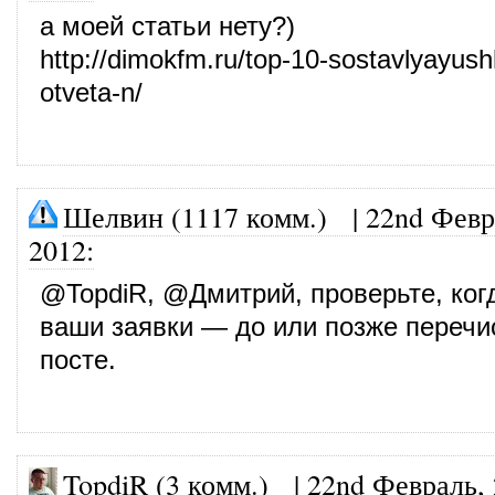
а моей статьи нету?)
http://dimokfm.ru/top-10-sostavlyayush
otveta-n/
Шелвин (1117 комм.)
|
22nd Февр
2012
:
@
TopdiR
, @
Дмитрий
, проверьте, ко
ваши заявки — до или позже перечи
посте.
TopdiR (3 комм.)
|
22nd Февраль,