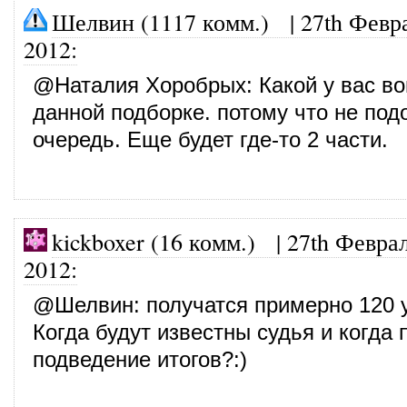
Шелвин (1117 комм.)
|
27th Февр
2012
:
@
Наталия Хоробрых
: Какой у вас в
данной подборке. потому что не по
очередь. Еще будет где-то 2 части.
kickboxer (16 комм.)
|
27th Феврал
2012
:
@
Шелвин
: получатся примерно 120 
Когда будут известны судья и когда
подведение итогов?:)