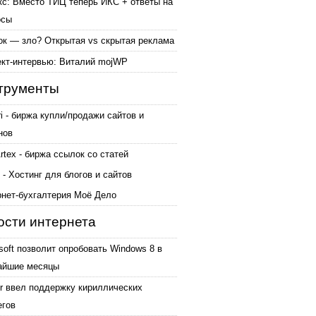
кс: Вместо ТИЦ теперь ИКС + ответы на
осы
ок — зло? Открытая vs скрытая реклама
ект-интервью: Виталий mojWP
трументы
ri - биржа купли/продажи сайтов и
нов
tex - биржа ссылок со статей
 - Хостинг для блогов и сайтов
рнет-бухгалтерия Моё Дело
ости интернета
soft позволит опробовать Windows 8 в
айшие месяцы
er ввел поддержку кириллических
егов