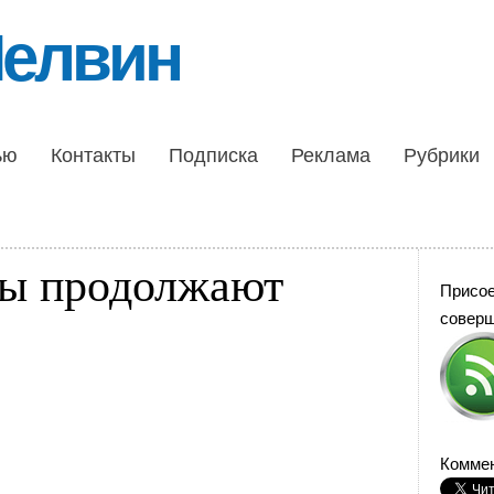
Шелвин
ью
Контакты
Подписка
Реклама
Рубрики
ды продолжают
Присо
совер
Коммен