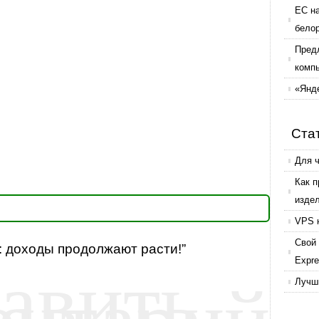
ЕС н
бело
Пред
комп
«Янде
Ста
Для 
Как 
изде
VPS 
Свой 
e: доходы продолжают расти!”
авить
Expr
ентарий
Лучши