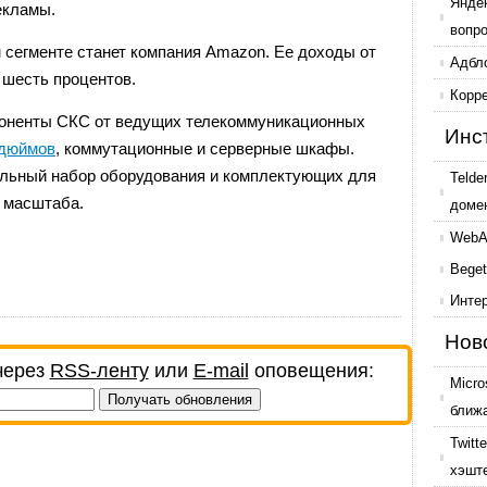
Янде
екламы.
вопр
 сегменте станет компания Amazon. Ее доходы от
Адбл
 шесть процентов.
Корр
поненты СКС от ведущих телекоммуникационных
Инс
 дюймов
, коммутационные и серверные шкафы.
льный набор оборудования и комплектующих для
Telde
о масштаба.
доме
WebAr
Beget
Инте
Нов
через
RSS-ленту
или
E-mail
оповещения:
Micro
ближ
Twitt
хэшт