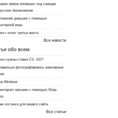
азвал имена попавших под санкции
русских бизнесменов
ложение девушке с помощью
ьютерной игры
кс» хочет третье место.
Все новости
тьи обо всем
чего нужны ставки CS: GO?
правильно фотографировать ювелирные
лия
на Windows
интернет магазин с помощью Shop-
ess
е хостинги для вашего сайта
Все статьи