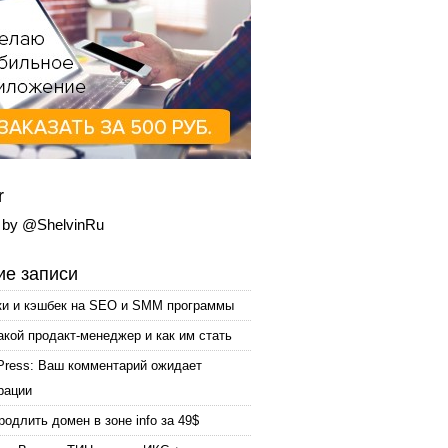
r
 by @ShelvinRu
е записи
ки и кэшбек на SEO и SMM программы
акой продакт-менеджер и как им стать
Press: Ваш комментарий ожидает
рации
родлить домен в зоне info за 49$