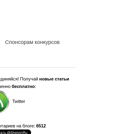
Спонсорам конкурсов
единяйся! Получай
новые статьи
шенно
бесплатно
:
Twitter
тариев на блоге:
6512