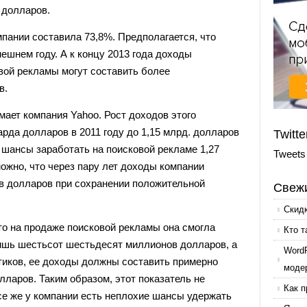
 долларов.
пании составила 73,8%. Предполагается, что
ешнем году. А к концу 2013 года доходы
овой рекламы могут составить более
в.
мает компания Yahoo. Рост доходов этого
арда долларов в 2011 году до 1,15 млрд. долларов
Twitte
ь шансы заработать на поисковой рекламе 1,27
Tweets
ожно, что через пару лет доходы компании
в долларов при сохранении положительной
Свежи
Скид
 то на продаже поисковой рекламы она смогла
Кто т
лишь шестьсот шестьдесят миллионов долларов, а
Word
итиков, ее доходы должны составить примерно
моде
ларов. Таким образом, этот показатель не
Как п
се же у компании есть неплохие шансы удержать