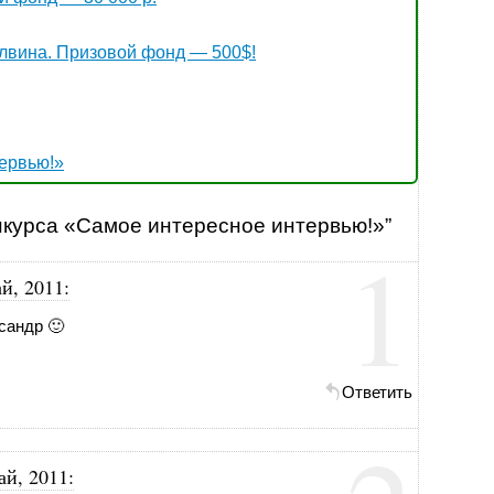
лвина. Призовой фонд — 500$!
ервью!»
онкурса «Самое интересное интервью!»”
1
й, 2011
:
сандр 🙂
Ответить
ай, 2011
: