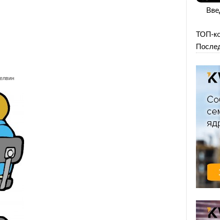
Вве
ТОП-к
Послед
елвин