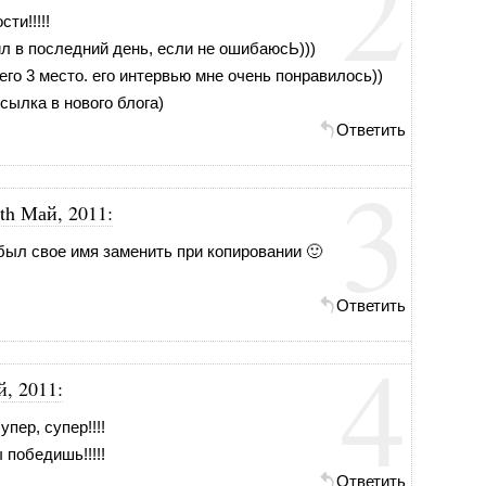
2
ти!!!!!
ил в последний день, если не ошибаюсЬ)))
его 3 место. его интервью мне очень понравилось))
ссылка в нового блога)
Ответить
3
th Май, 2011
:
абыл свое имя заменить при копировании 🙂
Ответить
4
й, 2011
:
упер, супер!!!!
 победишь!!!!!
Ответить