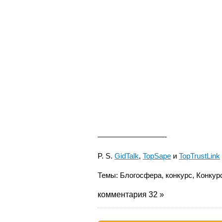
—————————-
P. S.
GidTalk
,
TopSape
и
TopTrustLink
Темы:
Блогосфера
,
конкурс
,
Конкур
комментария 32 »