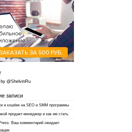
r
 by @ShelvinRu
е записи
ки и кэшбек на SEO и SMM программы
акой продакт-менеджер и как им стать
Press: Ваш комментарий ожидает
рации