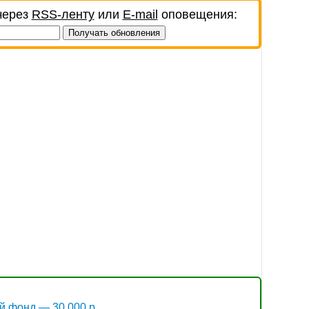
через
RSS-ленту
или
E-mail
оповещения:
й фонд — 30 000 р.