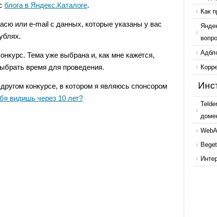
 с
блога в Яндекс.Каталоге
.
Как п
асю или e-mail c данных, которые указаны у вас
Янде
ублях.
вопр
Адбл
онкурс. Тема уже выбрана и, как мне кажется,
выбрать время для проведения.
Корр
Инс
 другом конкурсе, в котором я являюсь спонсором
бя видишь через 10 лет?
Telde
доме
WebAr
Beget
Инте