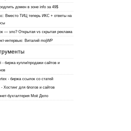
родлить домен в зоне info за 49$
кс: Вместо ТИЦ теперь ИКС + ответы на
осы
ок — зло? Открытая vs скрытая реклама
ект-интервью: Виталий mojWP
трументы
ri - биржа купли/продажи сайтов и
нов
tex - биржа ссылок со статей
 - Хостинг для блогов и сайтов
рнет-бухгалтерия Моё Дело