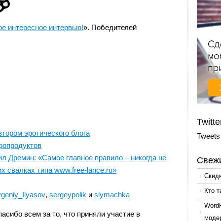
е интересное интервью!
». Победителей
Twitte
автором эротического блога
Tweets
фопродуктов
л Дремин: «Самое главное правило – никогда не
Свежи
 свалках типа www.free-lance.ru»
Скид
Кто т
geniy_Ilyasov
,
sergeypolik
и
slymachka
Word
асибо всем за то, что приняли участие в
моде