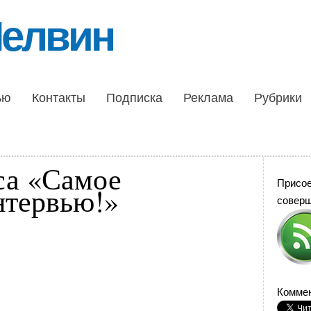
Шелвин
ью
Контакты
Подписка
Реклама
Рубрики
са «Самое
Присо
нтервью!»
совер
Коммен