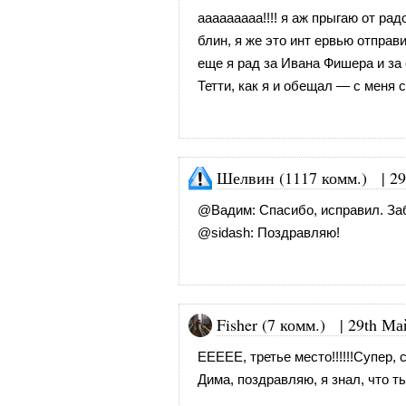
ааааааааа!!!! я аж прыгаю от радос
блин, я же это инт ервью отправ
еще я рад за Ивана Фишера и за 
Тетти, как я и обещал — с меня 
Шелвин (1117 комм.)
|
29
@
Вадим
: Спасибо, исправил. З
@
sidash
: Поздравляю!
Fisher (7 комм.)
|
29th Ма
ЕЕЕЕЕ, третье место!!!!!!Супер, с
Дима, поздравляю, я знал, что ты