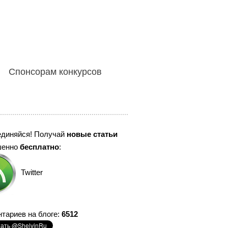
Спонсорам конкурсов
единяйся! Получай
новые статьи
шенно
бесплатно
:
Twitter
тариев на блоге:
6512