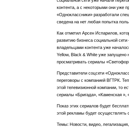
социальной сети уже начали перег
контента, а с некоторыми они уже 
«Одноклассники» разработали спец
сведена на нет любая попытка поль
Как отметил Арсен Испарилов, кото
развитию бизнеса социальной сети
владельцами контента уже началось
Yellow, Black & White уже запущено
просматривать сериалы «Светофор
Представители соцсети «Однокласс
переговоры с компанией ВГТРК. Те
этой телевизионной компании, то е
сериалы «Бригада», «Каменская », 
Показ этих сериалов будет бесплат
этой рекламы будет осуществлять 
Темы:
Новости
,
видео
,
легализация