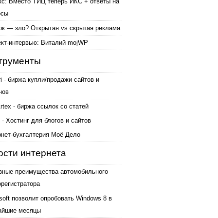
кс: Вместо ТИЦ теперь ИКС + ответы на
осы
ок — зло? Открытая vs скрытая реклама
ект-интервью: Виталий mojWP
трументы
ri - биржа купли/продажи сайтов и
нов
tex - биржа ссылок со статей
 - Хостинг для блогов и сайтов
рнет-бухгалтерия Моё Дело
ости интернета
вные преимущества автомобильного
орегистратора
soft позволит опробовать Windows 8 в
айшие месяцы