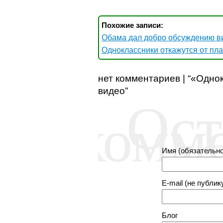
Похожие записи:
Обама дал добро обсуждению в
Одноклассники откажутся от пл
нет комментариев | “«Одно
видео”
Ост
комм
Имя (обязательно
E-mail (не публик
Блог