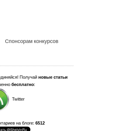
Спонсорам конкурсов
единяйся! Получай
новые статьи
шенно
бесплатно
:
Twitter
тариев на блоге:
6512