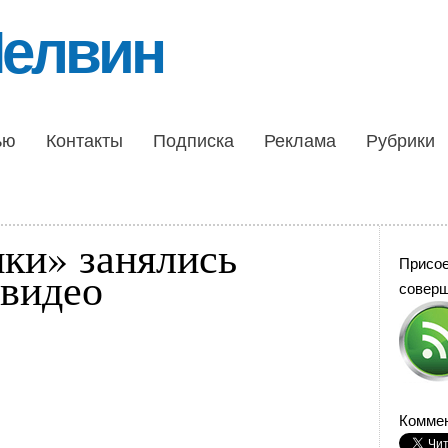
Шелвин
ью
Контакты
Подписка
Реклама
Рубрики
ки» занялись
Присо
 видео
совер
Коммен