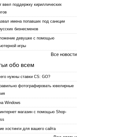
er ввел поддержку кириллических
егов
азвал имена попавших под санкции
русских бизнесменов
ложение девушке с помощью
ьютерной игры
Все новости
тьи обо всем
чего нужны ставки CS: GO?
правильно фотографировать ювелирные
лия
на Windows
интернет магазин с помощью Shop-
ess
е хостинги для вашего сайта