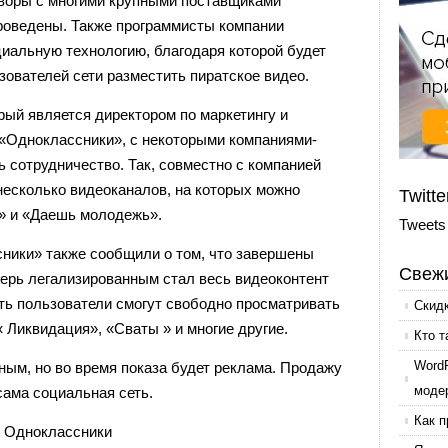
оворы с многими крупными поставщиками
проведены. Также программисты компании
иальную технологию, благодаря которой будет
зователей сети разместить пиратское видео.
рый является директором по маркетингу и
 «Одноклассники», с некоторыми компаниями-
 сотрудничество. Так, совместно с компанией
 несколько видеоканалов, на которых можно
Twitte
» и «Даешь молодежь».
Tweets
ники» также сообщили о том, что завершены
Свежи
перь легализированным стал весь видеоконтент
сть пользователи смогут свободно просматривать
Скид
« Ликвидация», «Сваты » и многие другие.
Кто т
Word
ным, но во время показа будет реклама. Продажу
моде
сама социальная сеть.
Как п
,
Одноклассники