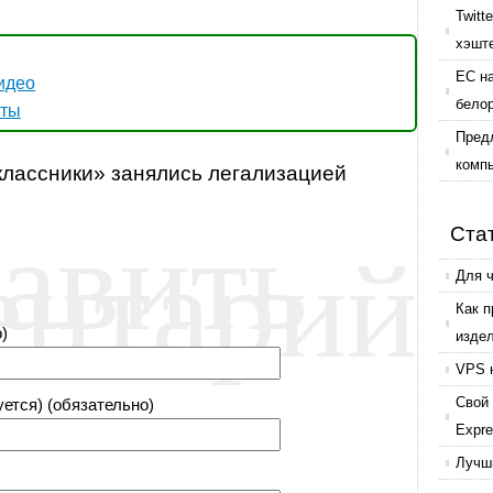
Twitt
хэшт
ЕС н
идео
бело
аты
Пред
комп
классники» занялись легализацией
авить
ентарий
Ста
Для 
Как 
)
изде
VPS 
Свой 
уется) (обязательно)
Expr
Лучши