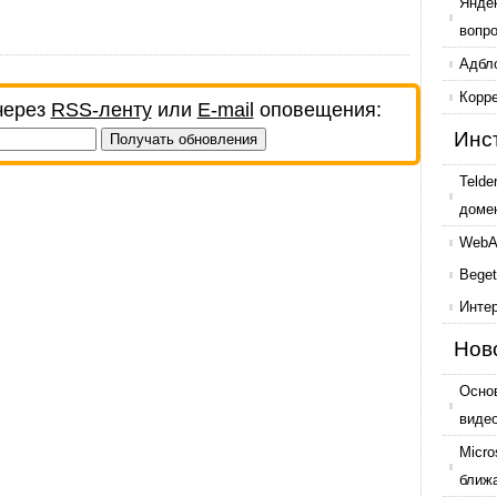
Янде
вопр
Адбл
Корр
через
RSS-ленту
или
E-mail
оповещения:
Инс
Telde
доме
WebAr
Beget
Инте
Нов
Осно
виде
Micro
ближ