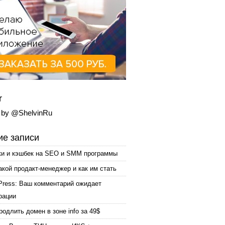
r
 by @ShelvinRu
е записи
ки и кэшбек на SEO и SMM программы
акой продакт-менеджер и как им стать
Press: Ваш комментарий ожидает
рации
родлить домен в зоне info за 49$