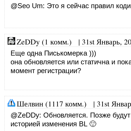
@
Seo Um
: Это я сейчас правил коди
ZeDDy (1 комм.)
|
31st Январь, 2
Еще одна Писькомерка )))
она обновляется или статична и пок
момент регистрации?
Шелвин (1117 комм.)
|
31st Январ
@
ZeDDy
: Обновляется. Позже будут
историей изменения BL 🙂