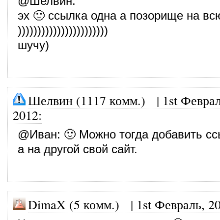
@
Шелвин
:
эх 🙂 ссылка одна а позорище на вс
)))))))))))))))))))))))
шучу)
Шелвин (1117 комм.)
|
1st Феврал
2012
:
@
Иван
: 🙂 Можно тогда добавить сс
а на другой свой сайт.
DimaX (5 комм.)
|
1st Февраль, 2