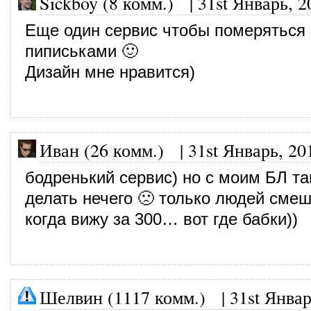
Sickboy (8 комм.)
|
31st Январь, 2
Еще один сервис чтобы померяться
пиписьками 🙂
Дизайн мне нравится)
Иван (26 комм.)
|
31st Январь, 20
бодренький сервис) но с моим БЛ т
делать нечего 🙁 только людей сме
когда вижу за 300… вот где бабки))
Шелвин (1117 комм.)
|
31st Январ