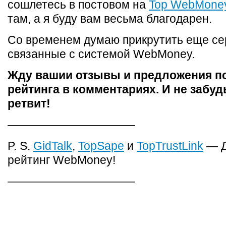
сошлетесь в постовом на
Top WebMone
там, а я буду вам весьма благодарен.
Со временем думаю прикрутить еще се
связанные с системой WebMoney.
Жду вашии отзывы и предложения п
рейтинга в комментариях. И не забуд
ретвит!
———————————
P. S.
GidTalk
,
TopSape
и
TopTrustLink
— Д
рейтинг WebMoney!
———————————