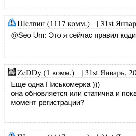
Шелвин (1117 комм.)
|
31st Январ
@
Seo Um
: Это я сейчас правил коди
ZeDDy (1 комм.)
|
31st Январь, 2
Еще одна Писькомерка )))
она обновляется или статична и пок
момент регистрации?