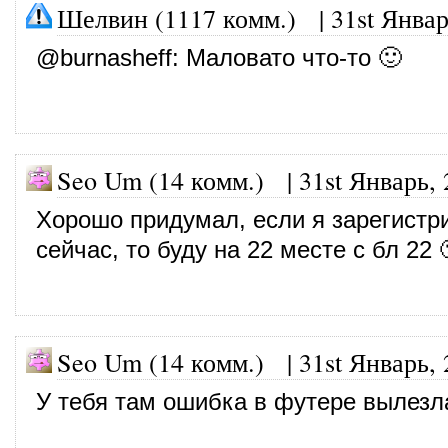
Шелвин (1117 комм.)
|
31st Январ
@
burnasheff
: Маловато что-то 🙂
Seo Um (14 комм.)
|
31st Январь,
Хорошо придумал, если я зарегистр
сейчас, то буду на 22 месте с бл 22 
Seo Um (14 комм.)
|
31st Январь,
У тебя там ошибка в футере вылезла