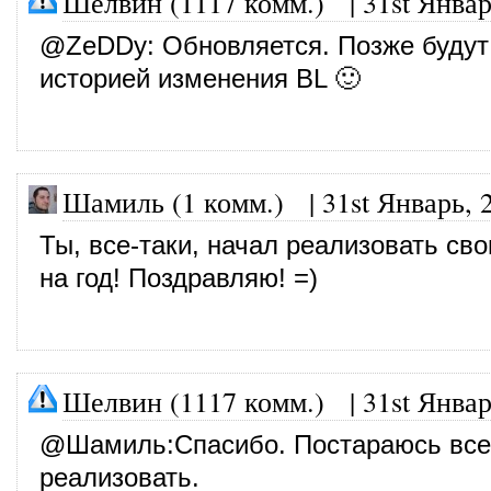
Шелвин (1117 комм.)
|
31st Январ
@
ZeDDy
: Обновляется. Позже будут
историей изменения BL 🙂
Шамиль (1 комм.)
|
31st Январь, 
Ты, все-таки, начал реализовать св
на год! Поздравляю! =)
Шелвин (1117 комм.)
|
31st Январ
@
Шамиль
:Спасибо. Постараюсь все
реализовать.