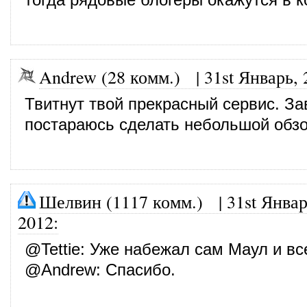
Andrew (28 комм.)
|
31st Январь, 
Твитнут твой прекрасный сервис. За
постараюсь сделать небольшой обз
Шелвин (1117 комм.)
|
31st Январ
2012
:
@
Tettie
: Уже набежал сам Маул и вс
@
Andrew
: Спасибо.