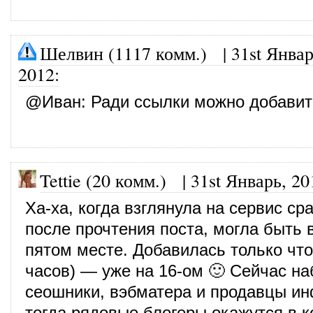
Шелвин (1117 комм.)
|
31st Январ
2012
:
@
Иван
: Ради ссылки можно добавит
Tettie (20 комм.)
|
31st Январь, 20
Ха-ха, когда взглянула на сервис ср
после прочтения поста, могла быть в
пятом месте. Добавилась только что
часов) — уже на 16-ом 🙂 Сейчас на
сеошники, вэбматера и продавцы и
тогда рядовые блогеры окажутся в к