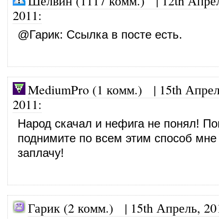
Шелвин (1117 комм.)
|
12th Апре
2011
:
@
Гарик
: Ссылка в посте есть.
MediumPro (1 комм.)
|
15th Апрел
2011
:
Народ скачал и нефига не понял! По
поднимите по всем этим способ мне
заплачу!
Гарик (2 комм.) |
15th Апрель, 20