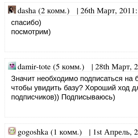
dasha (2 комм.)
|
26th Март, 2011
:
спасибо)
посмотрим)
damir-tote (5 комм.)
|
28th Март, 
Значит необходимо подписаться на б
чтобы увидить базу? Хороший ход д
подписчиков)) Подписываюсь)
gogoshka (1 комм.)
|
1st Апрель, 