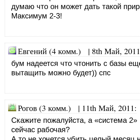
думаю что он может дать такой прир
Максимум 2-3!
Евгений (4 комм.)
|
8th Май, 201
бум надеется что чтонить с базы ещ
вытащить можно будет)) спс
Рогов (3 комм.)
|
11th Май, 2011
:
Скажите пожалуйста, а «система 2»
сейчас рабочая?
А то не хочется убить целый месяц н