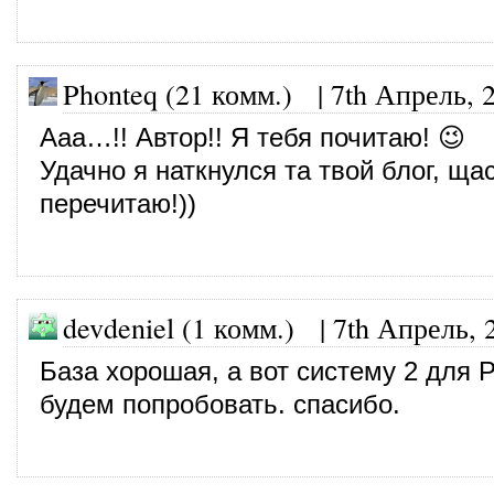
Phonteq (21 комм.)
|
7th Апрель, 
Ааа…!! Автор!! Я тебя почитаю! 😉
Удачно я наткнулся та твой блог, щас
перечитаю!))
devdeniel (1 комм.)
|
7th Апрель, 
База хорошая, а вот систему 2 для 
будем попробовать. спасибо.