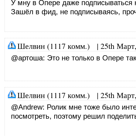
У мну в Опере даже подписываться н
Зашёл в фид, не подписываясь, про
Шелвин (1117 комм.)
|
25th Март
@
артоша
: Это не только в Опере так
Шелвин (1117 комм.)
|
25th Март
@
Andrew
: Ролик мне тоже было инт
посмотреть, поэтому решил поделит