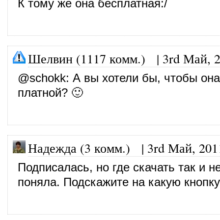
К тому же она бесплатная:/
Шелвин (1117 комм.)
|
3rd Май, 
@
schokk
: А вы хотели бы, чтобы он
платной? 🙂
Надежда (3 комм.)
|
3rd Май, 201
Подписалась, но где скачать так и н
поняла. Подскажите на какую кнопк