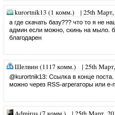
kurortnik13 (1 комм.) |
25th Март,
а где скачать базу??? что то я не на
админ если можно, скинь на мыло. б
благодарен
Шелвин (1117 комм.)
|
25th Март
@
kurortnik13
: Ссылка в конце поста.
можно через RSS-агрегаторы или e-m
Admirus (7 комм.)
|
25th Март, 20