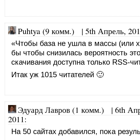
Puhtya (9 комм.)
|
5th Апрель, 20
«Чтобы база не ушла в массы (или х
бы чтобы снизилась вероятность это
скачивания доступна только RSS-чи
Итак уж 1015 читателей 🙂
Эдуард Лавров (1 комм.)
|
6th Ап
2011
:
На 50 сайтах добавился, пока резуль