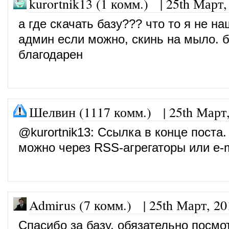
kurortnik13 (1 комм.) |
25th Март,
а где скачать базу??? что то я не на
админ если можно, скинь на мыло. б
благодарен
Шелвин (1117 комм.)
|
25th Март
@
kurortnik13
: Ссылка в конце поста.
можно через RSS-агрегаторы или e-m
Admirus (7 комм.)
|
25th Март, 20
Спасибо за базу, обязательно посмо