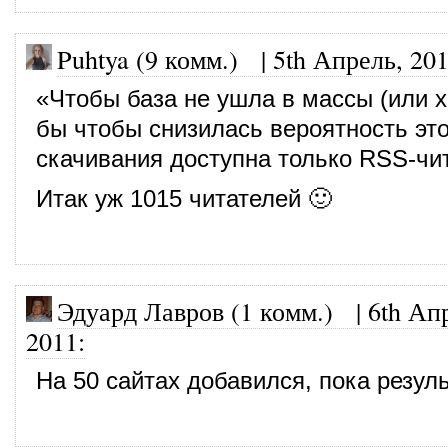
Puhtya (9 комм.)
|
5th Апрель, 20
«Чтобы база не ушла в массы (или х
бы чтобы снизилась вероятность это
скачивания доступна только RSS-чи
Итак уж 1015 читателей 🙂
Эдуард Лавров (1 комм.)
|
6th Ап
2011
:
На 50 сайтах добавился, пока резуль