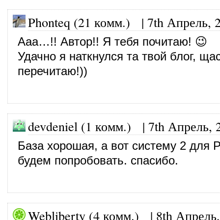
Phonteq (21 комм.)
|
7th Апрель, 
Ааа…!! Автор!! Я тебя почитаю! 😉
Удачно я наткнулся та твой блог, щас
перечитаю!))
devdeniel (1 комм.)
|
7th Апрель, 
База хорошая, а вот систему 2 для 
будем попробовать. спасибо.
Webliberty (4 комм.)
|
8th Апрель,