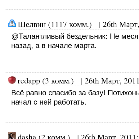
Шелвин (1117 комм.)
|
26th Март
@
Талантливый бездельник
: Не меся
назад, а в начале марта.
redapp (3 комм.)
|
26th Март, 201
Всё равно спасибо за базу! Потихон
начал с ней работать.
dasha (2 комм.)
|
26th Март, 2011
: