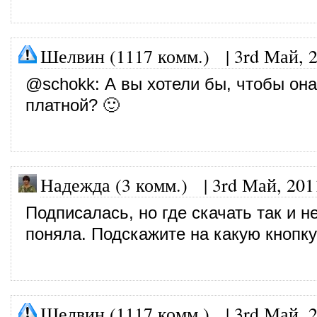
Шелвин (1117 комм.)
|
3rd Май, 
@
schokk
: А вы хотели бы, чтобы он
платной? 🙂
Надежда (3 комм.)
|
3rd Май, 201
Подписалась, но где скачать так и н
поняла. Подскажите на какую кнопк
Шелвин (1117 комм.)
|
3rd Май, 