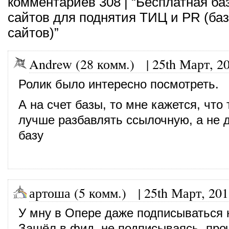
комментариев 308 | “Бесплатная ба
сайтов для поднятия ТИЦ и PR (ба
сайтов)”
Andrew (28 комм.)
|
25th Март, 2
Ролик было интересно посмотреть.
А на счет базы, то мне кажется, чт
лучше разбавлять ссылочную, а не д
базу
артоша (5 комм.)
|
25th Март, 20
У мну в Опере даже подписываться н
Зашёл в фид, не подписываясь, про