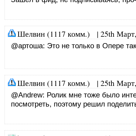
Шелвин (1117 комм.)
|
25th Март
@
артоша
: Это не только в Опере так
Шелвин (1117 комм.)
|
25th Март
@
Andrew
: Ролик мне тоже было инт
посмотреть, поэтому решил поделит