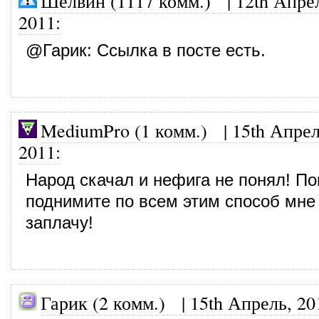
Шелвин (1117 комм.)
|
12th Апре
2011
:
@
Гарик
: Ссылка в посте есть.
MediumPro (1 комм.)
|
15th Апрел
2011
:
Народ скачал и нефига не понял! По
поднимите по всем этим способ мне
заплачу!
Гарик (2 комм.) |
15th Апрель, 20