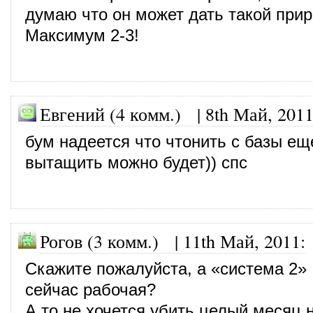
думаю что он может дать такой прир
Максимум 2-3!
Евгений (4 комм.)
|
8th Май, 201
бум надеется что чтонить с базы ещ
вытащить можно будет)) спс
Рогов (3 комм.)
|
11th Май, 2011
:
Скажите пожалуйста, а «система 2»
сейчас рабочая?
А то не хочется убить целый месяц н