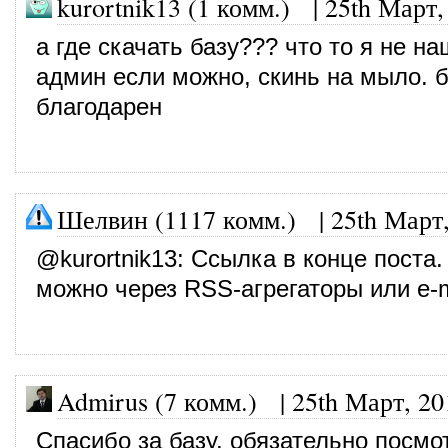
kurortnik13 (1 комм.) |
25th Март,
а где скачать базу??? что то я не на
админ если можно, скинь на мыло. б
благодарен
Шелвин (1117 комм.)
|
25th Март
@
kurortnik13
: Ссылка в конце поста.
можно через RSS-агрегаторы или e-m
Admirus (7 комм.)
|
25th Март, 20
Спасибо за базу, обязательно посмо