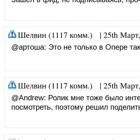
Шелвин (1117 комм.)
|
25th Март
@
артоша
: Это не только в Опере так
Шелвин (1117 комм.)
|
25th Март
@
Andrew
: Ролик мне тоже было инт
посмотреть, поэтому решил поделит