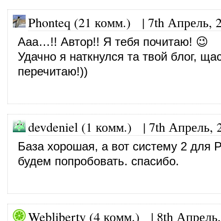
Phonteq (21 комм.)
|
7th Апрель, 
Ааа…!! Автор!! Я тебя почитаю! 😉
Удачно я наткнулся та твой блог, щас
перечитаю!))
devdeniel (1 комм.)
|
7th Апрель, 
База хорошая, а вот систему 2 для 
будем попробовать. спасибо.
Webliberty (4 комм.)
|
8th Апрель,