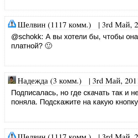
Шелвин (1117 комм.)
|
3rd Май, 
@
schokk
: А вы хотели бы, чтобы он
платной? 🙂
Надежда (3 комм.)
|
3rd Май, 201
Подписалась, но где скачать так и н
поняла. Подскажите на какую кнопк
Шелвин (1117 комм.)
|
3rd Май, 