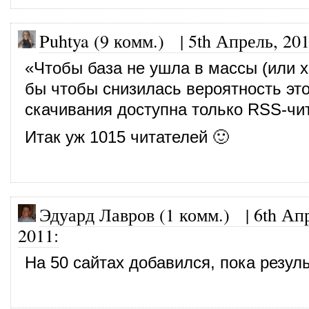
Puhtya (9 комм.)
|
5th Апрель, 20
«Чтобы база не ушла в массы (или х
бы чтобы снизилась вероятность это
скачивания доступна только RSS-чи
Итак уж 1015 читателей 🙂
Эдуард Лавров (1 комм.)
|
6th Ап
2011
:
На 50 сайтах добавился, пока резуль