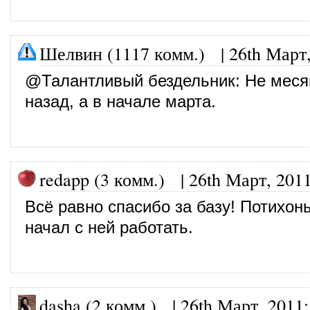
Шелвин (1117 комм.)
|
26th Март
@
Талантливый бездельник
: Не меся
назад, а в начале марта.
redapp (3 комм.)
|
26th Март, 201
Всё равно спасибо за базу! Потихон
начал с ней работать.
dasha (2 комм.)
|
26th Март, 2011
: