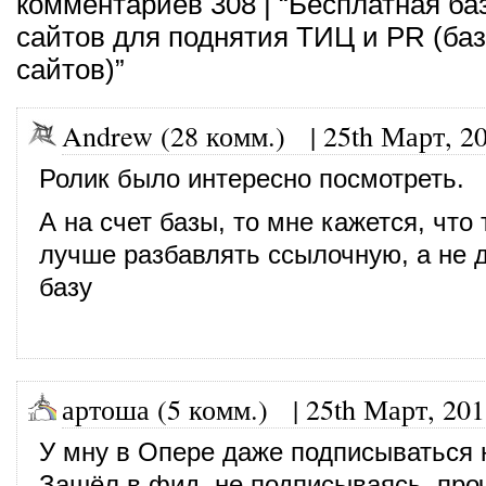
комментариев 308 | “Бесплатная ба
сайтов для поднятия ТИЦ и PR (ба
сайтов)”
Andrew (28 комм.)
|
25th Март, 2
Ролик было интересно посмотреть.
А на счет базы, то мне кажется, чт
лучше разбавлять ссылочную, а не д
базу
артоша (5 комм.)
|
25th Март, 20
У мну в Опере даже подписываться н
Зашёл в фид, не подписываясь, про