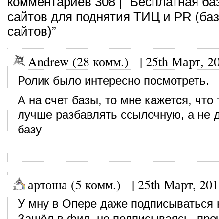
комментариев 308 | “Бесплатная ба
сайтов для поднятия ТИЦ и PR (ба
сайтов)”
Andrew (28 комм.)
|
25th Март, 2
Ролик было интересно посмотреть.
А на счет базы, то мне кажется, чт
лучше разбавлять ссылочную, а не д
базу
артоша (5 комм.)
|
25th Март, 20
У мну в Опере даже подписываться н
Зашёл в фид, не подписываясь, про