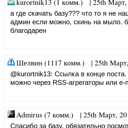
kurortnik13 (1 комм.) |
25th Март,
а где скачать базу??? что то я не на
админ если можно, скинь на мыло. б
благодарен
Шелвин (1117 комм.)
|
25th Март
@
kurortnik13
: Ссылка в конце поста.
можно через RSS-агрегаторы или e-m
Admirus (7 комм.)
|
25th Март, 20
Спасибо за базу, обязательно посмо