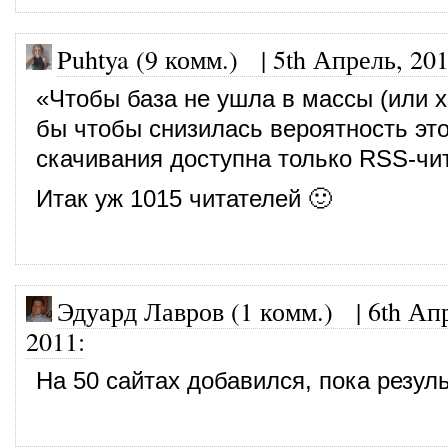
Puhtya (9 комм.)
|
5th Апрель, 20
«Чтобы база не ушла в массы (или х
бы чтобы снизилась вероятность это
скачивания доступна только RSS-чи
Итак уж 1015 читателей 🙂
Эдуард Лавров (1 комм.)
|
6th Ап
2011
:
На 50 сайтах добавился, пока резуль