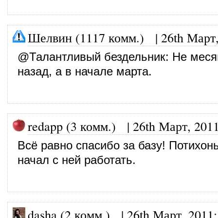
Шелвин (1117 комм.)
|
26th Март
@
Талантливый бездельник
: Не меся
назад, а в начале марта.
redapp (3 комм.)
|
26th Март, 201
Всё равно спасибо за базу! Потихон
начал с ней работать.
dasha (2 комм.)
|
26th Март, 2011
: