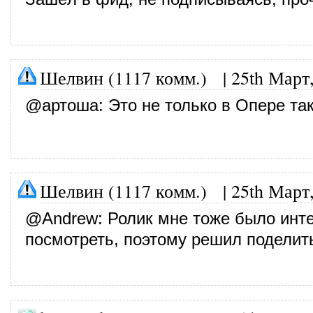
Шелвин (1117 комм.)
|
25th Март
@
артоша
: Это не только в Опере так
Шелвин (1117 комм.)
|
25th Март
@
Andrew
: Ролик мне тоже было инт
посмотреть, поэтому решил поделит