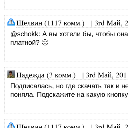
Шелвин (1117 комм.)
|
3rd Май, 
@
schokk
: А вы хотели бы, чтобы он
платной? 🙂
Надежда (3 комм.)
|
3rd Май, 201
Подписалась, но где скачать так и н
поняла. Подскажите на какую кнопк
Шелвин (1117 комм.)
|
3rd Май, 