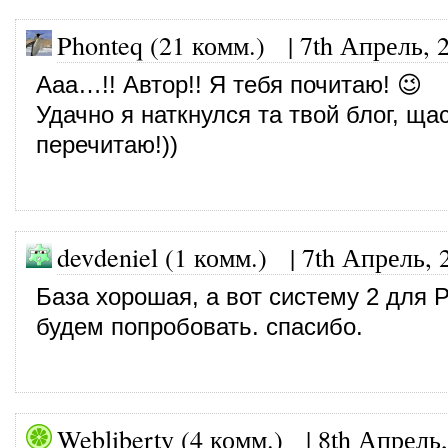
Phonteq (21 комм.)
|
7th Апрель, 
Ааа…!! Автор!! Я тебя почитаю! 😉
Удачно я наткнулся та твой блог, щас
перечитаю!))
devdeniel (1 комм.)
|
7th Апрель, 
База хорошая, а вот систему 2 для 
будем попробовать. спасибо.
Webliberty (4 комм.)
|
8th Апрель,