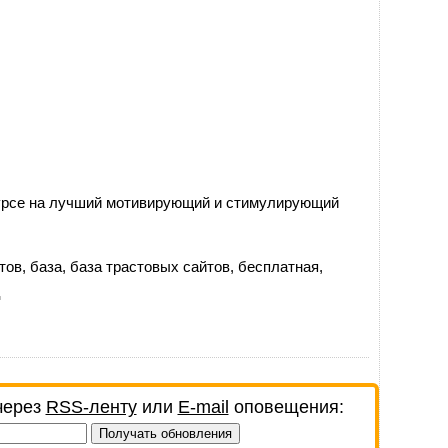
курсе на лучший мотивирующий и стимулирующий
тов
,
база
,
база трастовых сайтов
,
бесплатная
,
ц
через
RSS-ленту
или
E-mail
оповещения: