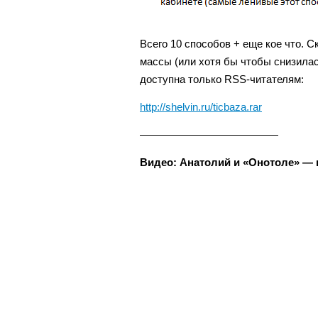
Всего 10 способов + еще кое что. С
массы (или хотя бы чтобы снизилас
доступна только RSS-читателям:
http://shelvin.ru/ticbaza.rar
—————————————
Видео: Анатолий и «Онотоле» — к