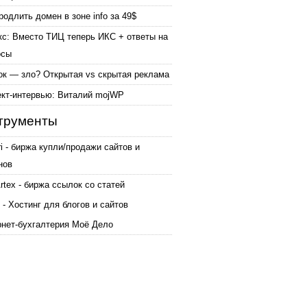
родлить домен в зоне info за 49$
кс: Вместо ТИЦ теперь ИКС + ответы на
осы
ок — зло? Открытая vs скрытая реклама
ект-интервью: Виталий mojWP
трументы
ri - биржа купли/продажи сайтов и
нов
tex - биржа ссылок со статей
 - Хостинг для блогов и сайтов
рнет-бухгалтерия Моё Дело