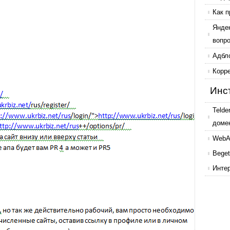
Как п
Янде
вопр
Адбл
Корр
Инс
Telde
доме
WebAr
Beget
Инте