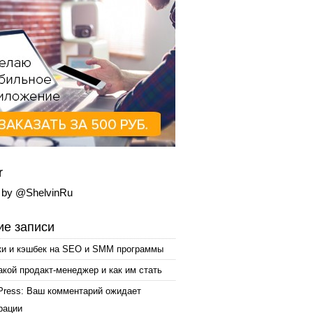
r
 by @ShelvinRu
е записи
ки и кэшбек на SEO и SMM программы
акой продакт-менеджер и как им стать
Press: Ваш комментарий ожидает
рации