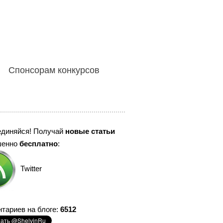
Спонсорам конкурсов
единяйся! Получай
новые статьи
шенно
бесплатно
:
Twitter
тариев на блоге:
6512