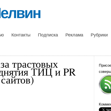
Шелвин
ью
Контакты
Подписка
Реклама
Рубрики
аза трастовых
Присо
однятия ТИЦ и PR
совер
 сайтов)
Коммен