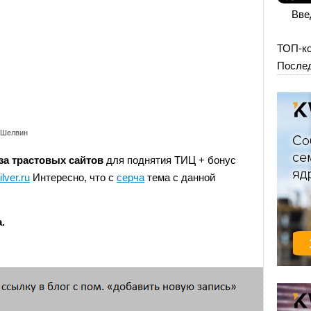
Вве
ТОП-к
Послед
 Шелвин
за трастовых сайтов
для поднятия ТИЦ + бонус
ilver.ru
Интересно, что с
серча
тема с данной
.