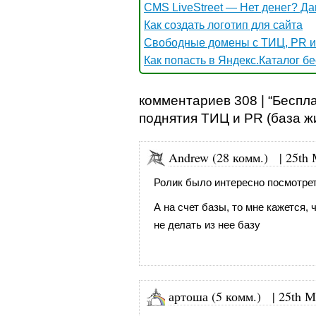
CMS LiveStreet — Нет денег? Да
Как создать логотип для сайта
Свободные домены с ТИЦ, PR и
Как попасть в Яндекс.Каталог б
комментариев 308 | “Беспл
поднятия ТИЦ и PR (база ж
Andrew (28 комм.)
|
25th 
Ролик было интересно посмотрет
А на счет базы, то мне кажется
не делать из нее базу
артоша (5 комм.)
|
25th М