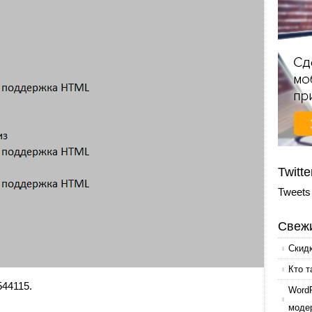
Twitte
Tweets
Свежи
Скид
Кто т
544115.
Word
моде