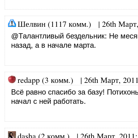
Шелвин (1117 комм.)
|
26th Март
@
Талантливый бездельник
: Не меся
назад, а в начале марта.
redapp (3 комм.)
|
26th Март, 201
Всё равно спасибо за базу! Потихон
начал с ней работать.
dasha (2 комм.)
|
26th Март, 2011
: