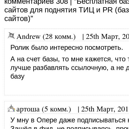
комментариев 308 | “Бесплатная ба
сайтов для поднятия ТИЦ и PR (ба
сайтов)”
Andrew (28 комм.)
|
25th Март, 2
Ролик было интересно посмотреть.
А на счет базы, то мне кажется, чт
лучше разбавлять ссылочную, а не д
базу
артоша (5 комм.)
|
25th Март, 20
У мну в Опере даже подписываться н
Зашёл в фид, не подписываясь, про