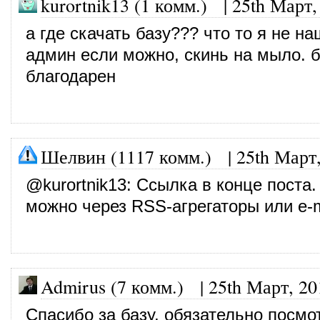
kurortnik13 (1 комм.) |
25th Март,
а где скачать базу??? что то я не на
админ если можно, скинь на мыло. б
благодарен
Шелвин (1117 комм.)
|
25th Март
@
kurortnik13
: Ссылка в конце поста.
можно через RSS-агрегаторы или e-m
Admirus (7 комм.)
|
25th Март, 20
Спасибо за базу, обязательно посмо