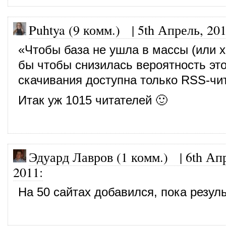
Puhtya (9 комм.)
|
5th Апрель, 20
«Чтобы база не ушла в массы (или х
бы чтобы снизилась вероятность это
скачивания доступна только RSS-чи
Итак уж 1015 читателей 🙂
Эдуард Лавров (1 комм.)
|
6th Ап
2011
:
На 50 сайтах добавился, пока резуль