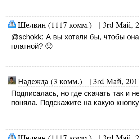
Шелвин (1117 комм.)
|
3rd Май, 
@
schokk
: А вы хотели бы, чтобы он
платной? 🙂
Надежда (3 комм.)
|
3rd Май, 201
Подписалась, но где скачать так и н
поняла. Подскажите на какую кнопк
Шелвин (1117 комм.)
|
3rd Май, 