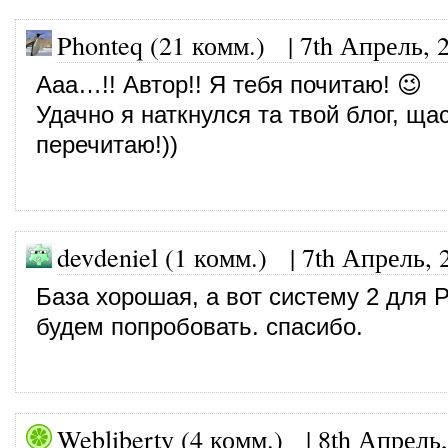
Phonteq (21 комм.)
|
7th Апрель, 
Ааа…!! Автор!! Я тебя почитаю! 😉
Удачно я наткнулся та твой блог, щас
перечитаю!))
devdeniel (1 комм.)
|
7th Апрель, 
База хорошая, а вот систему 2 для 
будем попробовать. спасибо.
Webliberty (4 комм.)
|
8th Апрель,