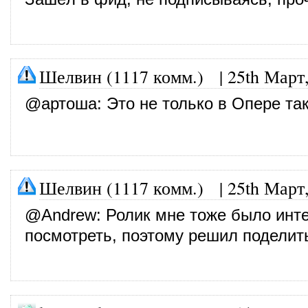
Шелвин (1117 комм.)
|
25th Март
@
артоша
: Это не только в Опере так
Шелвин (1117 комм.)
|
25th Март
@
Andrew
: Ролик мне тоже было инт
посмотреть, поэтому решил поделит