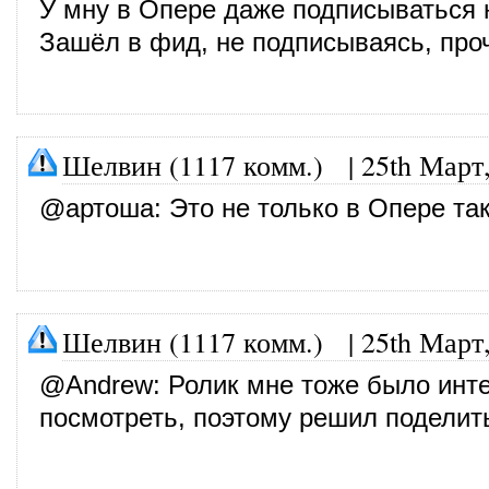
У мну в Опере даже подписываться н
Зашёл в фид, не подписываясь, про
Шелвин (1117 комм.)
|
25th Март
@
артоша
: Это не только в Опере так
Шелвин (1117 комм.)
|
25th Март
@
Andrew
: Ролик мне тоже было инт
посмотреть, поэтому решил поделит