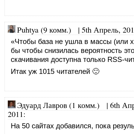
Puhtya (9 комм.)
|
5th Апрель, 20
«Чтобы база не ушла в массы (или х
бы чтобы снизилась вероятность это
скачивания доступна только RSS-чи
Итак уж 1015 читателей 🙂
Эдуард Лавров (1 комм.)
|
6th Ап
2011
:
На 50 сайтах добавился, пока резуль