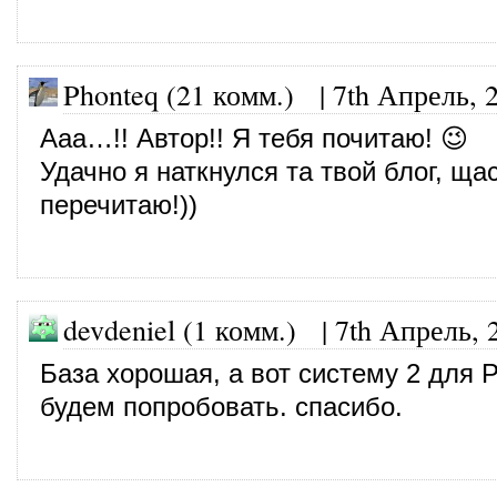
Phonteq (21 комм.)
|
7th Апрель, 
Ааа…!! Автор!! Я тебя почитаю! 😉
Удачно я наткнулся та твой блог, щас
перечитаю!))
devdeniel (1 комм.)
|
7th Апрель, 
База хорошая, а вот систему 2 для 
будем попробовать. спасибо.