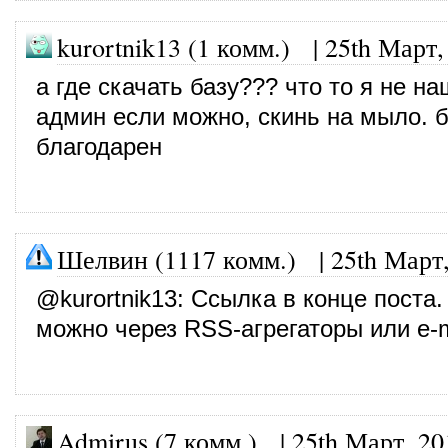
kurortnik13 (1 комм.) |
25th Март,
а где скачать базу??? что то я не на
админ если можно, скинь на мыло. б
благодарен
Шелвин (1117 комм.)
|
25th Март
@
kurortnik13
: Ссылка в конце поста.
можно через RSS-агрегаторы или e-m
Admirus (7 комм.)
|
25th Март, 20