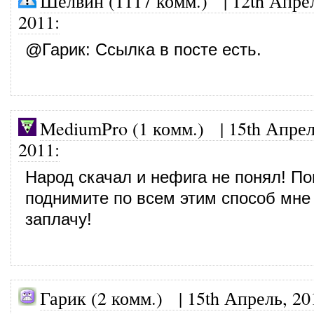
Шелвин (1117 комм.)
|
12th Апре
2011
:
@
Гарик
: Ссылка в посте есть.
MediumPro (1 комм.)
|
15th Апрел
2011
:
Народ скачал и нефига не понял! По
поднимите по всем этим способ мне
заплачу!
Гарик (2 комм.) |
15th Апрель, 20