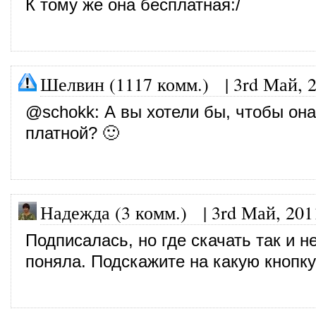
К тому же она бесплатная:/
Шелвин (1117 комм.)
|
3rd Май, 
@
schokk
: А вы хотели бы, чтобы он
платной? 🙂
Надежда (3 комм.)
|
3rd Май, 201
Подписалась, но где скачать так и н
поняла. Подскажите на какую кнопк