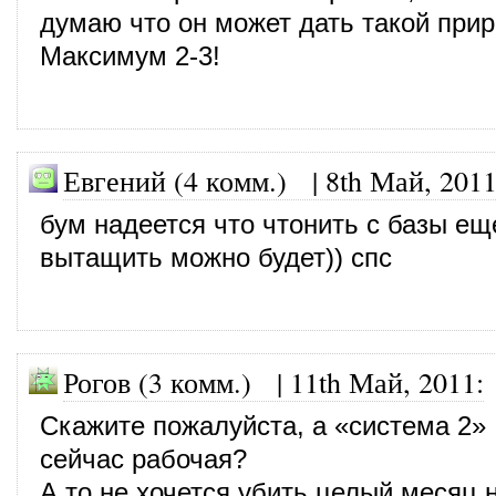
думаю что он может дать такой прир
Максимум 2-3!
Евгений (4 комм.)
|
8th Май, 201
бум надеется что чтонить с базы ещ
вытащить можно будет)) спс
Рогов (3 комм.)
|
11th Май, 2011
:
Скажите пожалуйста, а «система 2»
сейчас рабочая?
А то не хочется убить целый месяц н