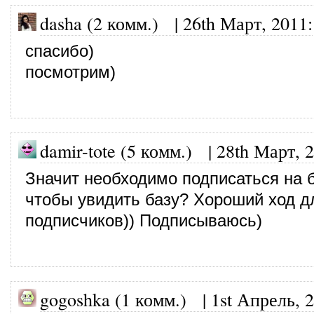
dasha (2 комм.)
|
26th Март, 2011
:
спасибо)
посмотрим)
damir-tote (5 комм.)
|
28th Март, 
Значит необходимо подписаться на б
чтобы увидить базу? Хороший ход д
подписчиков)) Подписываюсь)
gogoshka (1 комм.)
|
1st Апрель, 