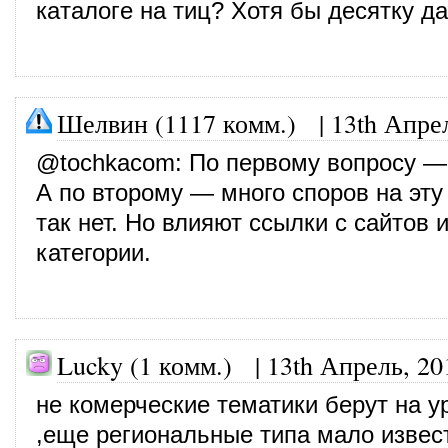
кaтaлогe нa тиц? Хотя бы дeсятку дa
Шелвин (1117 комм.)
|
13th Апре
@
tochkacom
: По первому вопросу —
А по второму — много споров на эту
так нет. Но влияют ссылки с сайтов и
категории.
Lucky (1 комм.)
|
13th Апрель, 20
не комерческие тематики берут на ур
,еще региональные типа мало извес