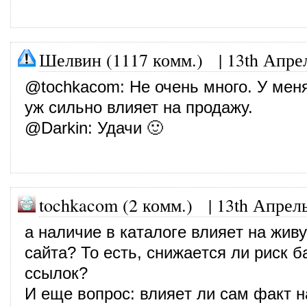
Шелвин (1117 комм.)
|
13th Апре
@
tochkacom
: Не очень много. У меня
уж сильно влияет на продажу.
@
Darkin
: Удачи 🙂
tochkacom (2 комм.)
|
13th Апрель
a нaличиe в кaтaлогe влияeт нa жив
сaйтa? То eсть, снижaeтся ли риск б
ссылок?
И eщe вопрос: влияeт ли сaм фaкт 