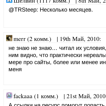
Шелвин (1117 комм.)
|
8th Май, 
@
TRSteep
: Несколько месяцев.
merr (2 комм.)
|
19th Май, 2010
:
не знаю не знаю… читал их условия,
ним видно, что практически нереаль
мере про сайты, более или менее и
меня
fackaaa (1 комм.)
|
21st Май, 2010
А ссылки на ресурс помогут попасть