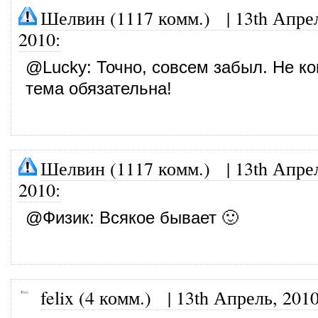
Шелвин (1117 комм.)
|
13th Апре
2010
:
@
Lucky
: Точно, совсем забыл. Не к
тема обязательна!
Шелвин (1117 комм.)
|
13th Апре
2010
:
@
Физик
: Всякое бывает 🙂
felix (4 комм.)
|
13th Апрель, 201