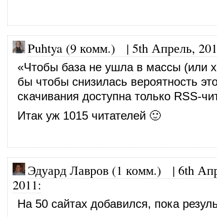
Puhtya (9 комм.)
|
5th Апрель, 20
«Чтобы база не ушла в массы (или х
бы чтобы снизилась вероятность это
скачивания доступна только RSS-чи
Итак уж 1015 читателей 🙂
Эдуард Лавров (1 комм.)
|
6th Ап
2011
:
На 50 сайтах добавился, пока резуль