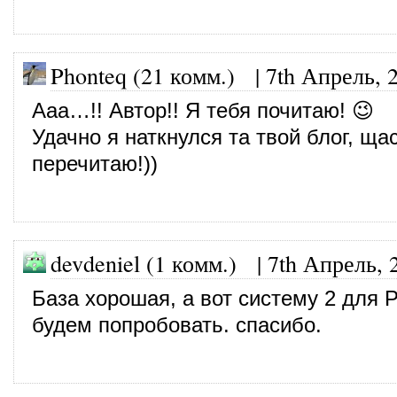
Phonteq (21 комм.)
|
7th Апрель, 
Ааа…!! Автор!! Я тебя почитаю! 😉
Удачно я наткнулся та твой блог, щас
перечитаю!))
devdeniel (1 комм.)
|
7th Апрель, 
База хорошая, а вот систему 2 для 
будем попробовать. спасибо.