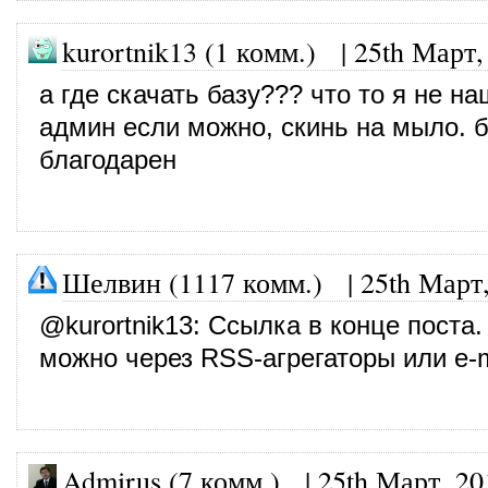
kurortnik13 (1 комм.) |
25th Март,
а где скачать базу??? что то я не на
админ если можно, скинь на мыло. б
благодарен
Шелвин (1117 комм.)
|
25th Март
@
kurortnik13
: Ссылка в конце поста.
можно через RSS-агрегаторы или e-m
Admirus (7 комм.)
|
25th Март, 20