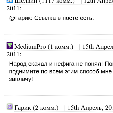
Шелвин (1117 комм.)
|
12th Апре
2011
:
@
Гарик
: Ссылка в посте есть.
MediumPro (1 комм.)
|
15th Апрел
2011
:
Народ скачал и нефига не понял! По
поднимите по всем этим способ мне
заплачу!
Гарик (2 комм.) |
15th Апрель, 20