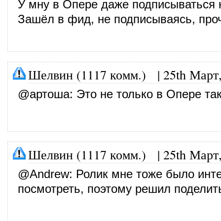
У мну в Опере даже подписываться н
Зашёл в фид, не подписываясь, про
Шелвин (1117 комм.)
|
25th Март
@
артоша
: Это не только в Опере так
Шелвин (1117 комм.)
|
25th Март
@
Andrew
: Ролик мне тоже было инт
посмотреть, поэтому решил поделит