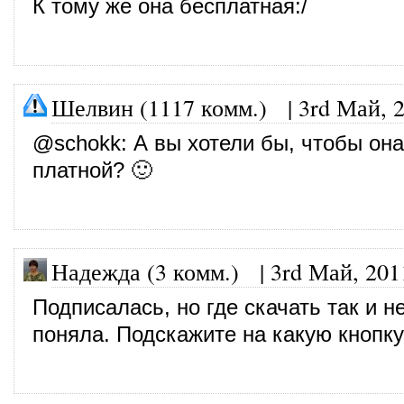
К тому же она бесплатная:/
Шелвин (1117 комм.)
|
3rd Май, 
@
schokk
: А вы хотели бы, чтобы он
платной? 🙂
Надежда (3 комм.)
|
3rd Май, 201
Подписалась, но где скачать так и н
поняла. Подскажите на какую кнопк