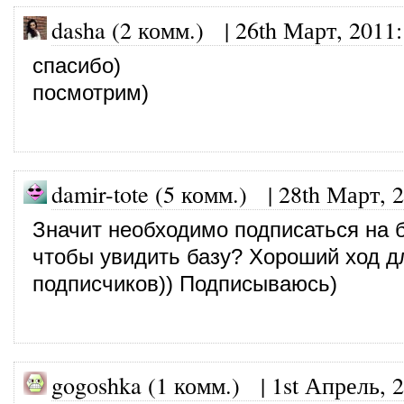
dasha (2 комм.)
|
26th Март, 2011
:
спасибо)
посмотрим)
damir-tote (5 комм.)
|
28th Март, 
Значит необходимо подписаться на б
чтобы увидить базу? Хороший ход д
подписчиков)) Подписываюсь)
gogoshka (1 комм.)
|
1st Апрель, 