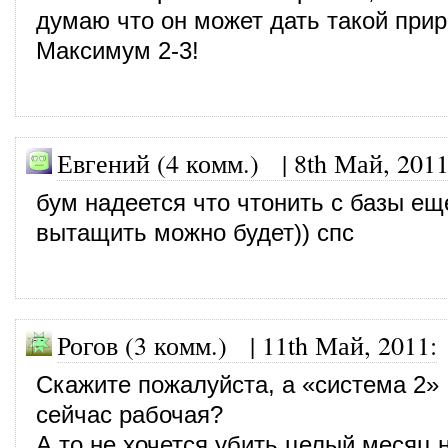
думаю что он может дать такой прир
Максимум 2-3!
Евгений (4 комм.)
|
8th Май, 201
бум надеется что чтонить с базы ещ
вытащить можно будет)) спс
Рогов (3 комм.)
|
11th Май, 2011
:
Скажите пожалуйста, а «система 2»
сейчас рабочая?
А то не хочется убить целый месяц н