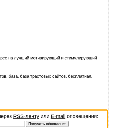
курсе на лучший мотивирующий и стимулирующий
тов
,
база
,
база трастовых сайтов
,
бесплатная
,
ц
через
RSS-ленту
или
E-mail
оповещения: