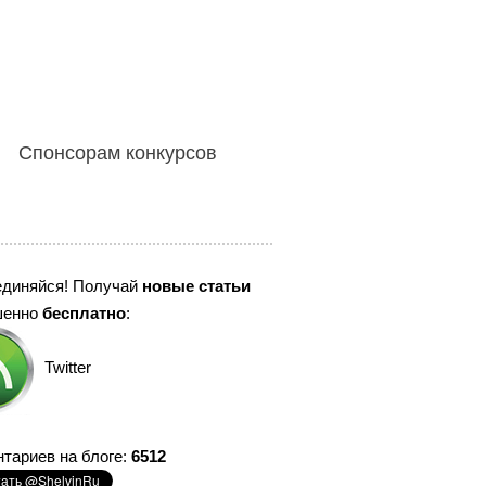
Спонсорам конкурсов
единяйся! Получай
новые статьи
шенно
бесплатно
:
Twitter
тариев на блоге:
6512