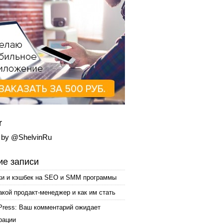
r
 by @ShelvinRu
е записи
ки и кэшбек на SEO и SMM программы
акой продакт-менеджер и как им стать
Press: Ваш комментарий ожидает
рации