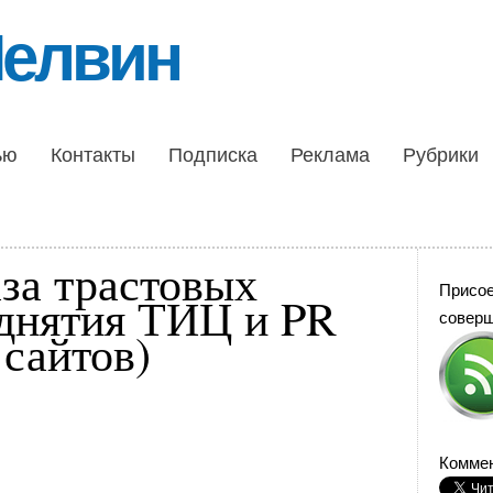
Шелвин
ью
Контакты
Подписка
Реклама
Рубрики
аза трастовых
Присо
однятия ТИЦ и PR
совер
 сайтов)
Коммен