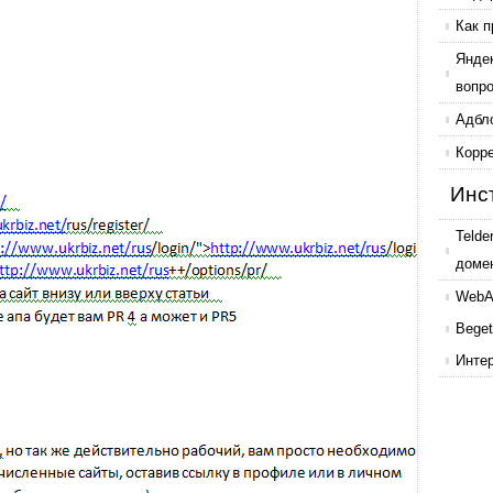
Как п
Янде
вопр
Адбл
Корр
Инс
Telde
доме
WebAr
Beget
Инте