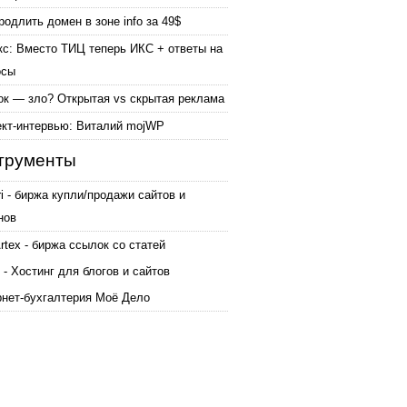
родлить домен в зоне info за 49$
кс: Вместо ТИЦ теперь ИКС + ответы на
осы
ок — зло? Открытая vs скрытая реклама
ект-интервью: Виталий mojWP
трументы
ri - биржа купли/продажи сайтов и
нов
tex - биржа ссылок со статей
 - Хостинг для блогов и сайтов
рнет-бухгалтерия Моё Дело