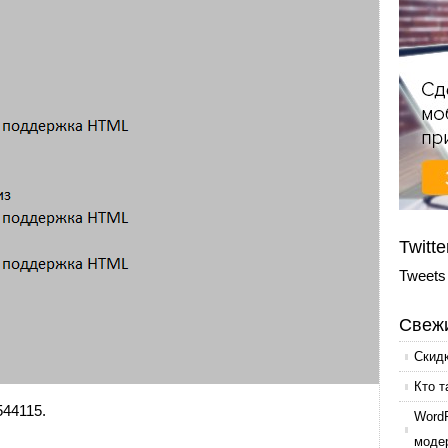
Twitte
Tweets
Свежи
Скид
Кто т
544115.
Word
моде