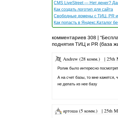
CMS LiveStreet — Нет денег? Да
Как создать логотип для сайта
Свободные домены с ТИЦ, PR и
Как попасть в Яндекс.Каталог б
комментариев 308 | “Беспл
поднятия ТИЦ и PR (база ж
Andrew (28 комм.)
|
25th 
Ролик было интересно посмотрет
А на счет базы, то мне кажется
не делать из нее базу
артоша (5 комм.)
|
25th М