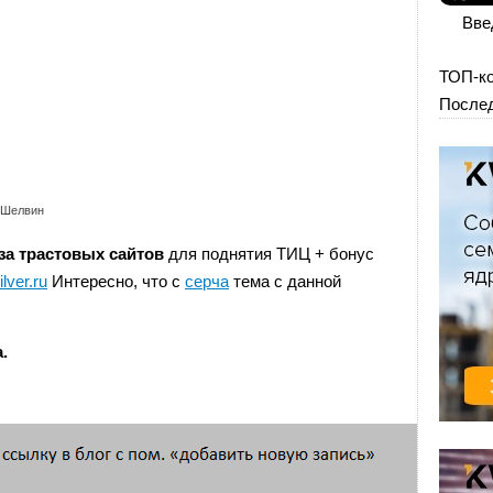
Вве
ТОП-к
Послед
 Шелвин
за трастовых сайтов
для поднятия ТИЦ + бонус
ilver.ru
Интересно, что с
серча
тема с данной
.