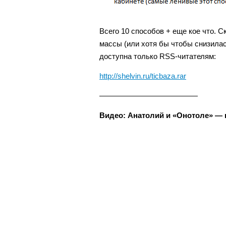
Всего 10 способов + еще кое что. С
массы (или хотя бы чтобы снизилас
доступна только RSS-читателям:
http://shelvin.ru/ticbaza.rar
—————————————
Видео: Анатолий и «Онотоле» — к