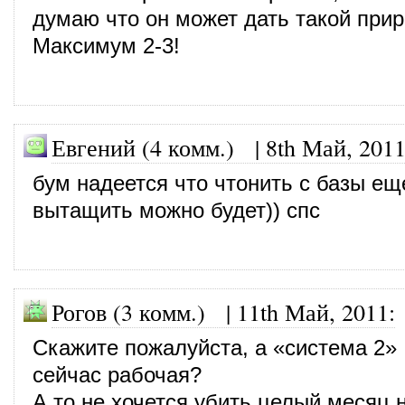
думаю что он может дать такой прир
Максимум 2-3!
Евгений (4 комм.)
|
8th Май, 201
бум надеется что чтонить с базы ещ
вытащить можно будет)) спс
Рогов (3 комм.)
|
11th Май, 2011
:
Скажите пожалуйста, а «система 2»
сейчас рабочая?
А то не хочется убить целый месяц н