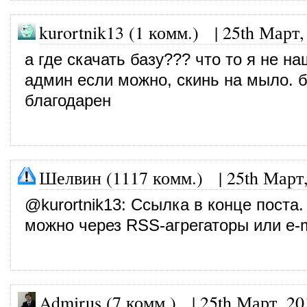
kurortnik13 (1 комм.) |
25th Март,
а где скачать базу??? что то я не на
админ если можно, скинь на мыло. б
благодарен
Шелвин (1117 комм.)
|
25th Март
@
kurortnik13
: Ссылка в конце поста.
можно через RSS-агрегаторы или e-m
Admirus (7 комм.)
|
25th Март, 20