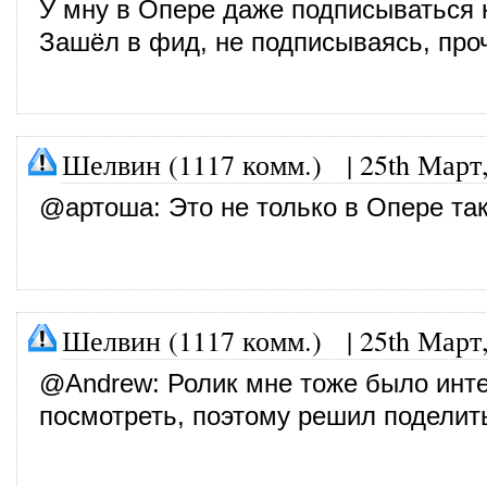
У мну в Опере даже подписываться н
Зашёл в фид, не подписываясь, про
Шелвин (1117 комм.)
|
25th Март
@
артоша
: Это не только в Опере так
Шелвин (1117 комм.)
|
25th Март
@
Andrew
: Ролик мне тоже было инт
посмотреть, поэтому решил поделит