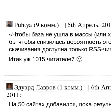
Puhtya (9 комм.)
|
5th Апрель, 20
«Чтобы база не ушла в массы (или х
бы чтобы снизилась вероятность это
скачивания доступна только RSS-чи
Итак уж 1015 читателей 🙂
Эдуард Лавров (1 комм.)
|
6th Ап
2011
:
На 50 сайтах добавился, пока резуль