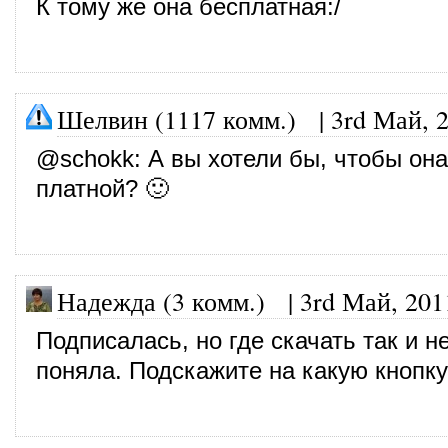
К тому же она бесплатная:/
Шелвин (1117 комм.)
|
3rd Май, 
@
schokk
: А вы хотели бы, чтобы он
платной? 🙂
Надежда (3 комм.)
|
3rd Май, 201
Подписалась, но где скачать так и н
поняла. Подскажите на какую кнопк