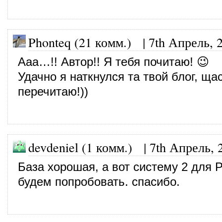
Phonteq (21 комм.)
|
7th Апрель, 
Ааа…!! Автор!! Я тебя почитаю! 😉
Удачно я наткнулся та твой блог, щас
перечитаю!))
devdeniel (1 комм.)
|
7th Апрель, 
База хорошая, а вот систему 2 для 
будем попробовать. спасибо.