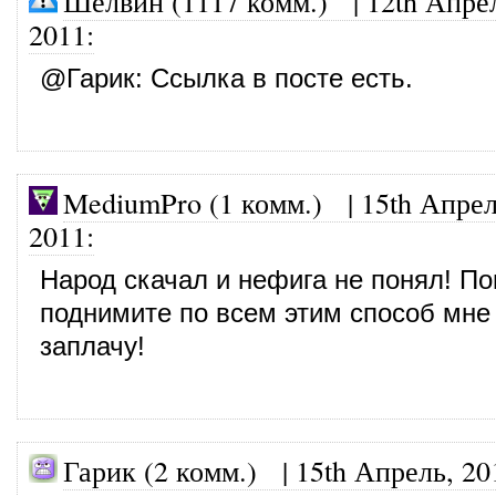
Шелвин (1117 комм.)
|
12th Апре
2011
:
@
Гарик
: Ссылка в посте есть.
MediumPro (1 комм.)
|
15th Апрел
2011
:
Народ скачал и нефига не понял! По
поднимите по всем этим способ мне
заплачу!
Гарик (2 комм.) |
15th Апрель, 20