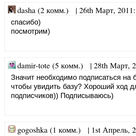
dasha (2 комм.)
|
26th Март, 2011
:
спасибо)
посмотрим)
damir-tote (5 комм.)
|
28th Март, 
Значит необходимо подписаться на б
чтобы увидить базу? Хороший ход д
подписчиков)) Подписываюсь)
gogoshka (1 комм.)
|
1st Апрель, 