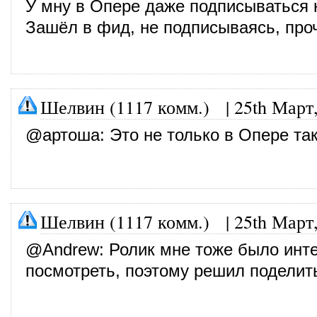
У мну в Опере даже подписываться н
Зашёл в фид, не подписываясь, про
Шелвин (1117 комм.)
|
25th Март
@
артоша
: Это не только в Опере так
Шелвин (1117 комм.)
|
25th Март
@
Andrew
: Ролик мне тоже было инт
посмотреть, поэтому решил поделит