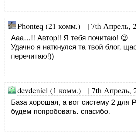
Phonteq (21 комм.)
|
7th Апрель, 
Ааа…!! Автор!! Я тебя почитаю! 😉
Удачно я наткнулся та твой блог, щас
перечитаю!))
devdeniel (1 комм.)
|
7th Апрель, 
База хорошая, а вот систему 2 для 
будем попробовать. спасибо.