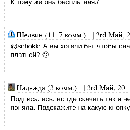
К тому же она бесплатная:/
Шелвин (1117 комм.)
|
3rd Май, 
@
schokk
: А вы хотели бы, чтобы он
платной? 🙂
Надежда (3 комм.)
|
3rd Май, 201
Подписалась, но где скачать так и н
поняла. Подскажите на какую кнопк