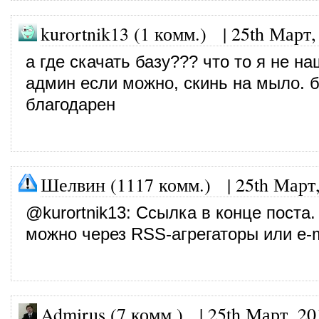
kurortnik13 (1 комм.) |
25th Март,
а где скачать базу??? что то я не на
админ если можно, скинь на мыло. б
благодарен
Шелвин (1117 комм.)
|
25th Март
@
kurortnik13
: Ссылка в конце поста.
можно через RSS-агрегаторы или e-m
Admirus (7 комм.)
|
25th Март, 20