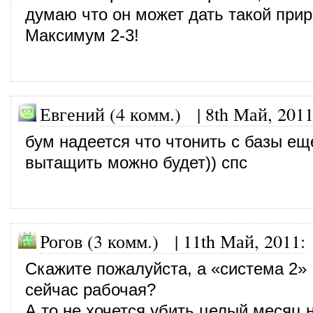
думаю что он может дать такой прир
Максимум 2-3!
Евгений (4 комм.)
|
8th Май, 201
бум надеется что чтонить с базы ещ
вытащить можно будет)) спс
Рогов (3 комм.)
|
11th Май, 2011
:
Скажите пожалуйста, а «система 2»
сейчас рабочая?
А то не хочется убить целый месяц н