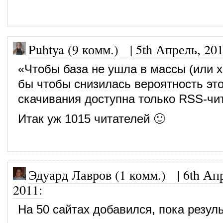
Puhtya (9 комм.)
|
5th Апрель, 20
«Чтобы база не ушла в массы (или х
бы чтобы снизилась вероятность это
скачивания доступна только RSS-чи
Итак уж 1015 читателей 🙂
Эдуард Лавров (1 комм.)
|
6th Ап
2011
:
На 50 сайтах добавился, пока резуль