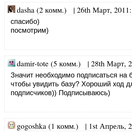
dasha (2 комм.)
|
26th Март, 2011
:
спасибо)
посмотрим)
damir-tote (5 комм.)
|
28th Март, 
Значит необходимо подписаться на б
чтобы увидить базу? Хороший ход д
подписчиков)) Подписываюсь)
gogoshka (1 комм.)
|
1st Апрель, 