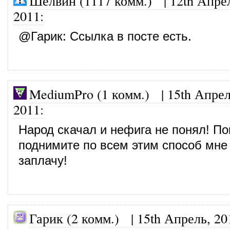
Шелвин (1117 комм.)
|
12th Апре
2011
:
@
Гарик
: Ссылка в посте есть.
MediumPro (1 комм.)
|
15th Апрел
2011
:
Народ скачал и нефига не понял! По
поднимите по всем этим способ мне
заплачу!
Гарик (2 комм.) |
15th Апрель, 20