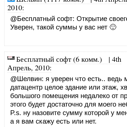
2010
:
@
Бесплатный софт
: Открытие своег
Уверен, такой суммы у вас нет 🙂
Бесплатный софт (6 комм.)
|
4th
Апрель, 2010
:
@
Шелвин
: я уверен что есть.. ведь
датацентр целое здание или этаж, хв
большого помещения недалеко от п
этого будет достаточно для моего не
P.s. ну назовите сумму которой у ме
а я вам скажу есть или нет.