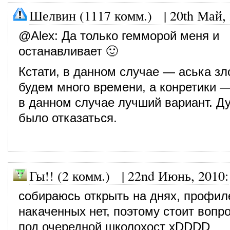
Шелвин (1117 комм.)
|
20th Май,
@
Alex
: Да только гемморой меня и
останавливает 🙂
Кстати, в данном случае — аська зл
будем много времени, а конретики —
в данном случае лучший вариант. Д
было отказаться.
Гы!! (2 комм.) |
22nd Июнь, 2010
:
собираюсь открыть на днях, профил
накаченных нет, поэтому стоит вопро
под очередной школохост xDDDD