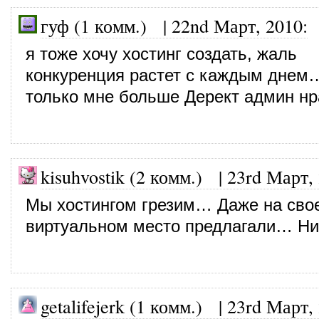
гуф (1 комм.)
|
22nd Март, 2010
:
я тоже хочу хостинг создать, жаль
конкуренция растет с каждым днем
только мне больше Дерект админ нр
kisuhvostik (2 комм.)
|
23rd Март,
Мы хостингом грезим… Даже на сво
виртуальном место предлагали… Ни
getalifejerk (1 комм.)
|
23rd Март,