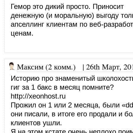
Гемор это дикий просто. Приносит
денежную (и моральную) выгоду толь
апселлинг клиентам по веб-разрабо
ценам.
Максим (2 комм.)
|
26th Март, 20
Историю про знаменитый школохост
гиг за 1 бакс в месяц помните?
http://xeonhost.ru
Прожил он 1 или 2 месяца, были «dd
они писали, в итоге его продали и б
клиентов ушли.
Я на этом кстате очень неплохо поим