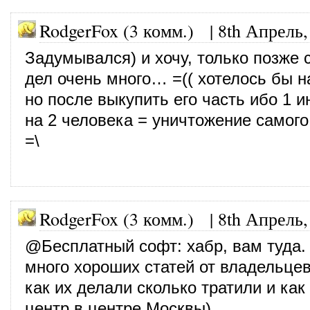
RodgerFox (3 комм.)
|
8th Апрель,
Задумывался) и хочу, только позже 
дел очень много… =(( хотелось бы на
но после выкупить его часть ибо 1 и
на 2 человека = уничтожение самого 
=\
RodgerFox (3 комм.)
|
8th Апрель,
@
Бесплатный софт
: хабр, вам туда.
много хороших статей от владельцев
как их делали сколько тратили и как
центр в центре Москвы)