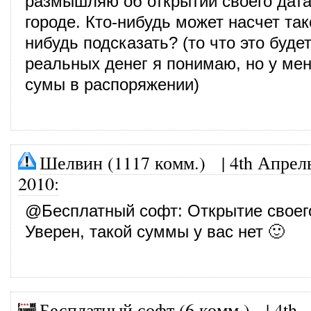
размышляю об открытии своего дат
городе. Кто-нибудь может насчет так
нибудь подсказать? (то что это буде
реальных денег я понимаю, но у ме
сумы в распоряжении)
Шелвин (1117 комм.)
|
4th Апрел
2010
:
@
Бесплатный софт
: Открытие своег
Уверен, такой суммы у вас нет 🙂
Бесплатный софт (6 комм.)
|
4th