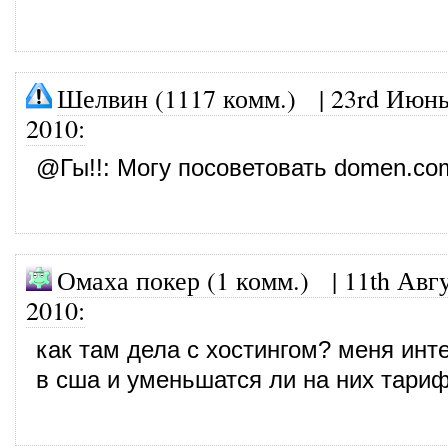
Шелвин (1117 комм.)
|
23rd Июнь
2010
:
@
Гы!!
: Могу посоветовать domen.co
Омаха покер (1 комм.)
|
11th Авгу
2010
:
как там дела с хостингом? меня инт
в сша и уменьшатся ли на них тари