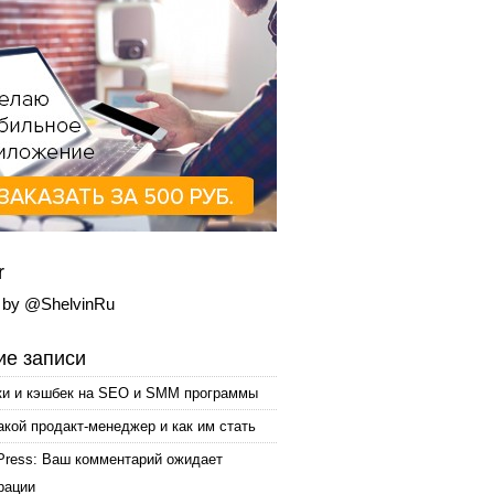
r
 by @ShelvinRu
е записи
ки и кэшбек на SEO и SMM программы
акой продакт-менеджер и как им стать
Press: Ваш комментарий ожидает
рации