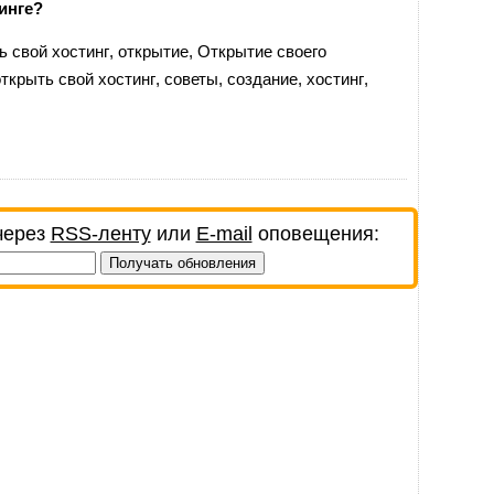
инге?
ь свой хостинг
,
открытие
,
Открытие своего
открыть свой хостинг
,
советы
,
создание
,
хостинг
,
через
RSS-ленту
или
E-mail
оповещения: