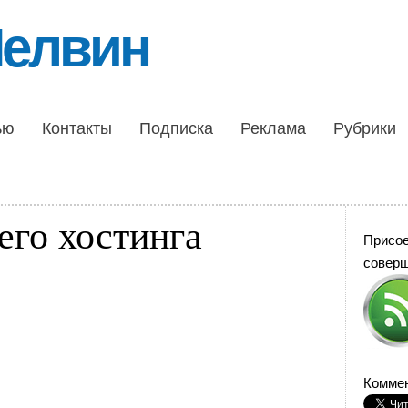
Шелвин
ью
Контакты
Подписка
Реклама
Рубрики
его хостинга
Присо
совер
Коммен