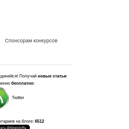
Спонсорам конкурсов
единяйся! Получай
новые статьи
шенно
бесплатно
:
Twitter
тариев на блоге:
6512