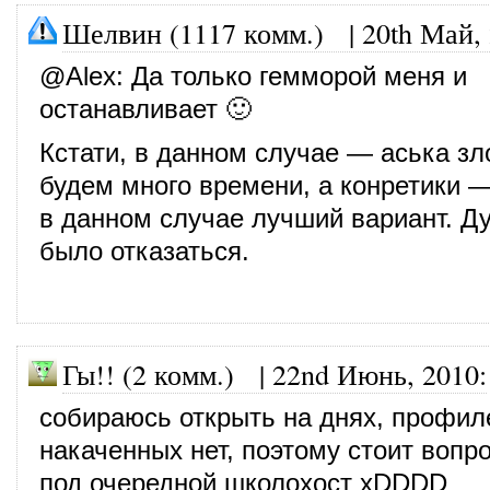
Шелвин (1117 комм.)
|
20th Май,
@
Alex
: Да только гемморой меня и
останавливает 🙂
Кстати, в данном случае — аська зл
будем много времени, а конретики —
в данном случае лучший вариант. Д
было отказаться.
Гы!! (2 комм.) |
22nd Июнь, 2010
:
собираюсь открыть на днях, профил
накаченных нет, поэтому стоит вопро
под очередной школохост xDDDD