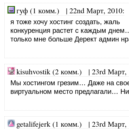
гуф (1 комм.)
|
22nd Март, 2010
:
я тоже хочу хостинг создать, жаль
конкуренция растет с каждым днем
только мне больше Дерект админ нр
kisuhvostik (2 комм.)
|
23rd Март,
Мы хостингом грезим… Даже на сво
виртуальном место предлагали… Ни
getalifejerk (1 комм.)
|
23rd Март,