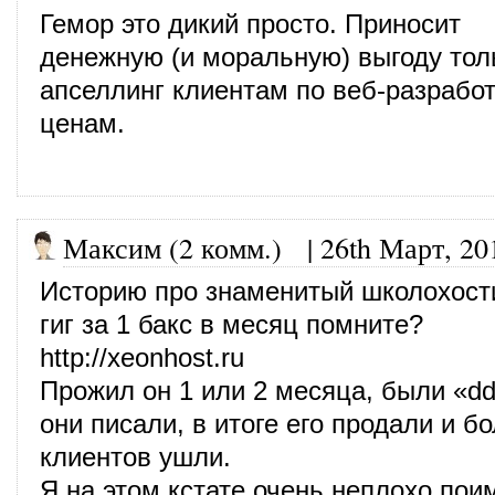
Гемор это дикий просто. Приносит
денежную (и моральную) выгоду толь
апселлинг клиентам по веб-разрабо
ценам.
Максим (2 комм.)
|
26th Март, 20
Историю про знаменитый школохост
гиг за 1 бакс в месяц помните?
http://xeonhost.ru
Прожил он 1 или 2 месяца, были «dd
они писали, в итоге его продали и б
клиентов ушли.
Я на этом кстате очень неплохо поим