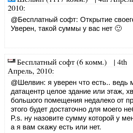
2010
:
@
Бесплатный софт
: Открытие своег
Уверен, такой суммы у вас нет 🙂
Бесплатный софт (6 комм.)
|
4th
Апрель, 2010
:
@
Шелвин
: я уверен что есть.. ведь
датацентр целое здание или этаж, хв
большого помещения недалеко от п
этого будет достаточно для моего не
P.s. ну назовите сумму которой у ме
а я вам скажу есть или нет.