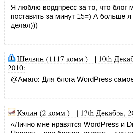
Я люблю вордпресс за то, что блог 
поставить за минут 15=) А больше я
делал)))
Шелвин (1117 комм.)
|
10th Дека
2010
:
@
Амаго
: Для блога WordPress самое
Кэлин (2 комм.)
|
13th Декабрь, 2
«Лично мне нравятся WordPress и Dr