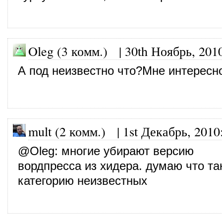
Oleg (3 комм.)
|
30th Ноябрь, 201
А под неизвестно что?Мне интересно
mult (2 комм.)
|
1st Декабрь, 2010
@
Oleg
: многие убирают версию
вордпресса из хидера. думаю что та
категорию неизвестных