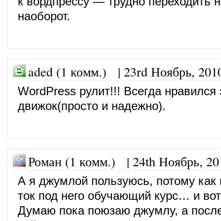
к вордпрессу — трудно переходить н
наоборот.
aded (1 комм.)
|
23rd Ноябрь, 201
WordPress рулит!!! Всегда нравился 
движок(просто и надежно).
Роман (1 комм.)
|
24th Ноябрь, 20
А я джумлой пользуюсь, потому как
ток под него обучающий курс… и во
Думаю пока поюзаю джумлу, а после