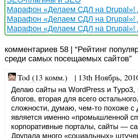
Марафон «Делаем СДЛ на Drupal»! 
Марафон «Делаем СДЛ на Drupal»! 
Марафон «Делаем СДЛ на Drupal»! 
комментариев 58 | “Рейтинг попул
среди самых посещаемых сайтов”
Tod (13 комм.)
|
13th Ноябрь, 201
Делаю сайты на WordPress и Typo3,
блогов, вторая для всего остального
сложности, думаю, чем-то похоже с
является именно «промышленной cm
корпоративные порталы, сайты — сам
Друпала много «социальных» штучек