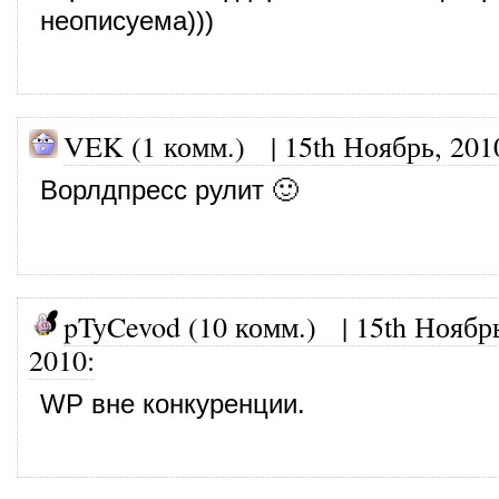
неописуема)))
VEK (1 комм.)
|
15th Ноябрь, 201
Ворлдпресс рулит 🙂
pTyCevod (10 комм.)
|
15th Ноябр
2010
:
WP вне конкуренции.