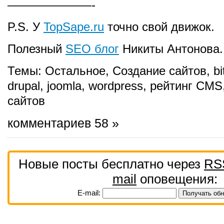
———————-
P.S. У
TopSape.ru
точно свой движок.
Полезный
SEO блог
Никиты Антонова.
Темы:
Остальное
,
Создание сайтов
,
bi
drupal
,
joomla
,
wordpress
,
рейтинг CMS
сайтов
комментариев 58 »
Новые посты бесплатно через
RS
mail
оповещения:
E-mail: