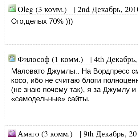
Oleg (3 комм.)
|
2nd Декабрь, 201
Ого,целых 70% )))
Философ (1 комм.)
|
4th Декабрь,
Маловато Джумлы.. На Вордпресс с
косо, ибо не считаю блоги полноце
(не знаю почему так), я за Джумлу 
«самодельные» сайты.
Амаго (3 комм.)
|
9th Декабрь, 20