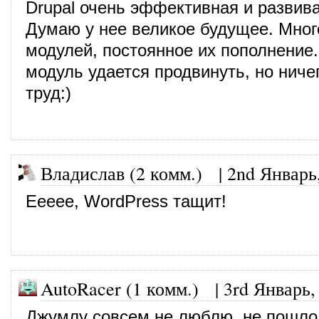
Drupal очень эффективная и разви
Думаю у нее великое будущее. Мног
модулей, постоянное их пополнение.
модуль удается продвинуть, но ничег
труд:)
Владислав (2 комм.)
|
2nd Январь
Еееее, WordPress тащит!
AutoRacer (1 комм.)
|
3rd Январь,
Джумлу совсем не люблю, не пошло 