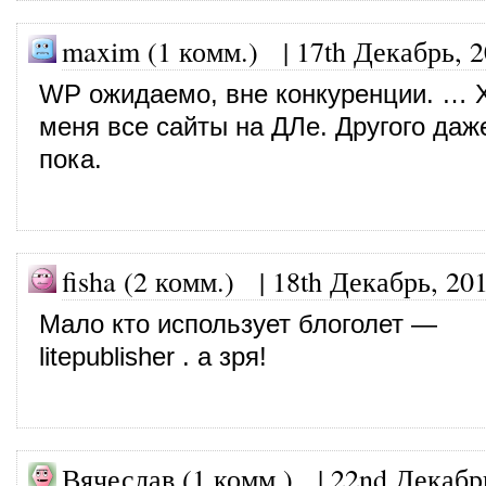
maxim (1 комм.)
|
17th Декабрь, 
WP ожидаемо, вне конкуренции. … Х
меня все сайты на ДЛе. Другого даж
пока.
fisha (2 комм.)
|
18th Декабрь, 20
Мало кто использует блоголет —
litepublisher . а зря!
Вячеслав (1 комм.)
|
22nd Декабр