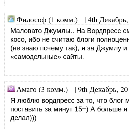
Философ (1 комм.)
|
4th Декабрь,
Маловато Джумлы.. На Вордпресс с
косо, ибо не считаю блоги полноце
(не знаю почему так), я за Джумлу 
«самодельные» сайты.
Амаго (3 комм.)
|
9th Декабрь, 20
Я люблю вордпресс за то, что блог 
поставить за минут 15=) А больше я
делал)))