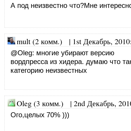
А под неизвестно что?Мне интересно
mult (2 комм.)
|
1st Декабрь, 2010
@
Oleg
: многие убирают версию
вордпресса из хидера. думаю что та
категорию неизвестных
Oleg (3 комм.)
|
2nd Декабрь, 201
Ого,целых 70% )))