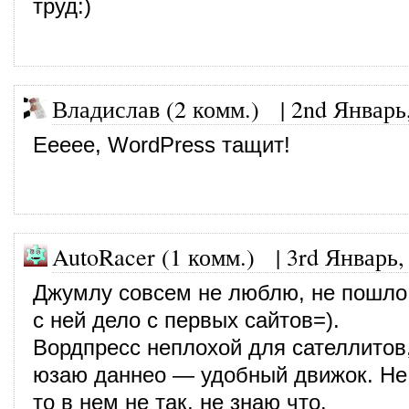
труд:)
Владислав (2 комм.)
|
2nd Январь
Еееее, WordPress тащит!
AutoRacer (1 комм.)
|
3rd Январь,
Джумлу совсем не люблю, не пошло 
с ней дело с первых сайтов=).
Вордпресс неплохой для сателлитов
юзаю даннео — удобный движок. Не
то в нем не так, не знаю что.