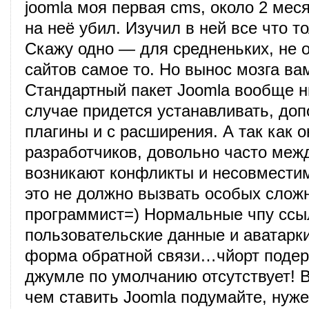
joomla моя первая cms, около 2 мес
на неё убил. Изучил в ней все что т
Скажу одно — для средненьких, не 
сайтов самое то. Но вынос мозга ва
Стандартный пакет Joomla вообще 
случае придется устанавливать, до
плагины и с расширения. А так как о
разработчиков, довольно часто меж
возникают конфликты и несовмести
это не должно вызвать особых слож
программист=) Нормальные чпу ссы
пользовательские данные и аватарк
форма обратной связи…чйорт подер
джумле по умолчанию отсутствует!
чем ставить Joomla подумайте, нуж