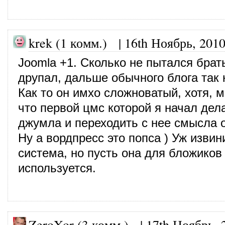
krek (1 комм.) |
16th Ноябрь, 201
Joomla +1. Сколько не пытался брат
друпал, дальше обычного блога так 
Как то он имхо сложноватый, хотя, 
что первой цмс которой я начал дел
джумла и переходить с нее смысла 
Ну а вордпресс это попса ) Уж изви
система, но пусть она для бложиков
используется.
ZeroXor (3 комм.)
|
17th Ноябрь, 