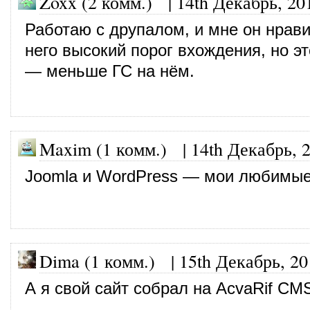
Zoxx (2 комм.)
|
14th Декабрь, 20
Работаю с друпалом, и мне он нрави
него высокий порог вхождения, но э
— меньше ГС на нём.
Maxim (1 комм.)
|
14th Декабрь, 
Joomla и WordPress — мои любимы
Dima (1 комм.)
|
15th Декабрь, 20
А я свой сайт собрал на AcvaRif CM