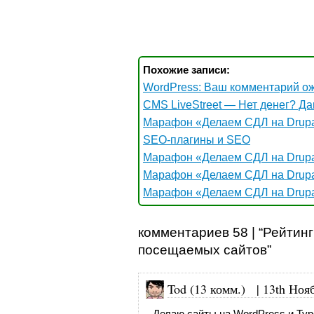
Похожие записи:
WordPress: Ваш комментарий о
CMS LiveStreet — Нет денег? Да
Марафон «Делаем СДЛ на Drupa
SEO-плагины и SEO
Марафон «Делаем СДЛ на Drupa
Марафон «Делаем СДЛ на Drupa
Марафон «Делаем СДЛ на Drupa
комментариев 58 | “Рейтин
посещаемых сайтов”
Tod (13 комм.)
|
13th Ноя
Делаю сайты на WordPress и Typo