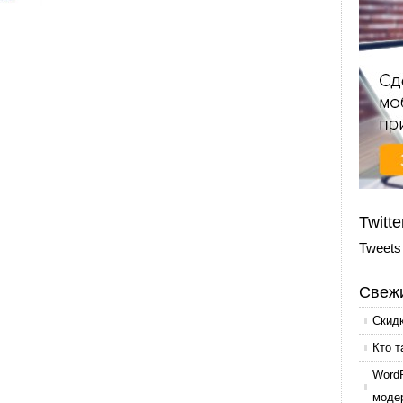
Twitte
Tweets
Свежи
Скид
Кто т
Word
моде