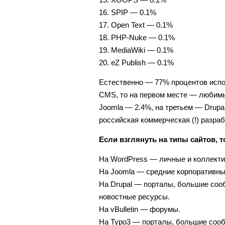
16. SPIP — 0.1%
17. Open Text — 0.1%
18. PHP-Nuke — 0.1%
19. MediaWiki — 0.1%
20. eZ Publish — 0.1%
Естественно — 77% процентов испо
CMS, то на первом месте — любимы
Joomla — 2.4%, на третьем — Drupal
российская коммерческая (!) разрабо
Если взглянуть на типы сайтов, 
На WordPress — личные и коллекти
На Joomla — средние корпоративны
На Drupal — порталы, большие соо
новостные ресурсы.
На vBulletin — форумы.
На Typo3 — порталы, большие сооб