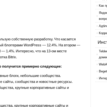
Как п
Янде
вопр
Адбл
Корр
льзую собственную разработку. Что касается
Инс
й блоггерами WordPress — 12.4%. На втором —
 — 1.4%. Интересно, что на 13-ом месте
Telde
тка Bitrix.
доме
WebAr
то получится примерно следующее:
Beget
вные блоги, небольшие сообщества.
Инте
е сайты, сообщества и новостные ресурсы.
бщества, крупные корпоративные сайты и
щества, крупные корпоративные сайты и