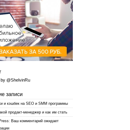
r
 by @ShelvinRu
е записи
ки и кэшбек на SEO и SMM программы
акой продакт-менеджер и как им стать
Press: Ваш комментарий ожидает
рации