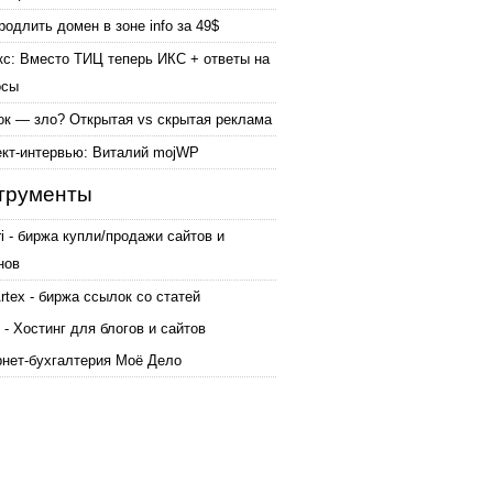
родлить домен в зоне info за 49$
кс: Вместо ТИЦ теперь ИКС + ответы на
осы
ок — зло? Открытая vs скрытая реклама
ект-интервью: Виталий mojWP
трументы
ri - биржа купли/продажи сайтов и
нов
tex - биржа ссылок со статей
 - Хостинг для блогов и сайтов
рнет-бухгалтерия Моё Дело