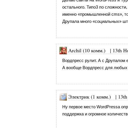
остального. Типо3 по сложности,
именно «промышленной cms», то 
Друпала много «социальных» шту
Archil (10 комм.)
|
13th Н
Вордпресс рулит. А с Друпалом е
А вообще Вордпресс для любых с
Электрик (1 комм.)
|
13th
Ну первое место WordPressа опр
поддержка и огромное количеств