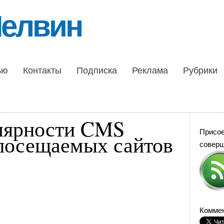
Шелвин
ью
Контакты
Подписка
Реклама
Рубрики
лярности CMS
Присо
посещаемых сайтов
совер
Коммен