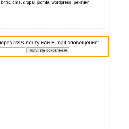
,
bitrix
,
cms
,
drupal
,
joomla
,
wordpress
,
рейтинг
через
RSS-ленту
или
E-mail
оповещения: