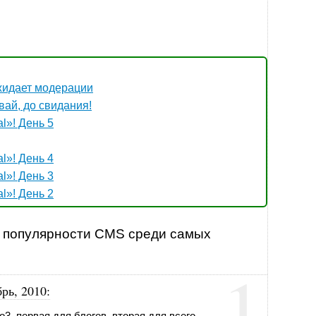
жидает модерации
вай, до свидания!
l»! День 5
l»! День 4
l»! День 3
l»! День 2
г популярности CMS среди самых
1
брь, 2010
:
3, первая для блогов, вторая для всего