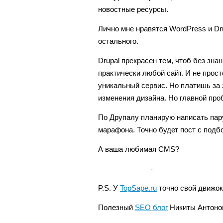
новостные ресурсы.
Лично мне нравятся WordPress и Dr
остального.
Drupal прекрасен тем, чтоб без зн
практически любой сайт. И не прост
уникальный сервис. Но платишь за
изменения дизайна. Но главной про
По Друпалу планирую написать пару
марафона. Точно будет пост с подб
А ваша любимая CMS?
———————-
P.S. У
TopSape.ru
точно свой движок
Полезный
SEO блог
Никиты Антоно