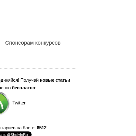
Спонсорам конкурсов
единяйся! Получай
новые статьи
шенно
бесплатно
:
Twitter
тариев на блоге:
6512