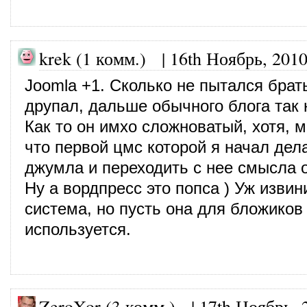
krek (1 комм.) |
16th Ноябрь, 201
Joomla +1. Сколько не пытался брат
друпал, дальше обычного блога так 
Как то он имхо сложноватый, хотя, 
что первой цмс которой я начал дел
джумла и переходить с нее смысла 
Ну а вордпресс это попса ) Уж изви
система, но пусть она для бложиков
используется.
ZeroXor (3 комм.)
|
17th Ноябрь, 