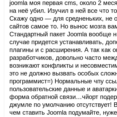
joomla моя первая cms, около 2 мес
на неё убил. Изучил в ней все что т
Скажу одно — для средненьких, не 
сайтов самое то. Но вынос мозга ва
Стандартный пакет Joomla вообще 
случае придется устанавливать, до
плагины и с расширения. А так как о
разработчиков, довольно часто меж
возникают конфликты и несовмести
это не должно вызвать особых слож
программист=) Нормальные чпу ссы
пользовательские данные и аватарк
форма обратной связи…чйорт подер
джумле по умолчанию отсутствует!
чем ставить Joomla подумайте, нуж