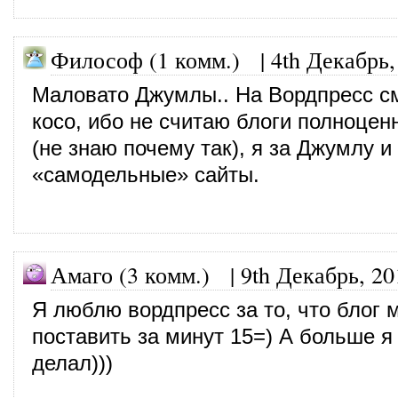
Философ (1 комм.)
|
4th Декабрь,
Маловато Джумлы.. На Вордпресс с
косо, ибо не считаю блоги полноце
(не знаю почему так), я за Джумлу 
«самодельные» сайты.
Амаго (3 комм.)
|
9th Декабрь, 20
Я люблю вордпресс за то, что блог 
поставить за минут 15=) А больше я
делал)))