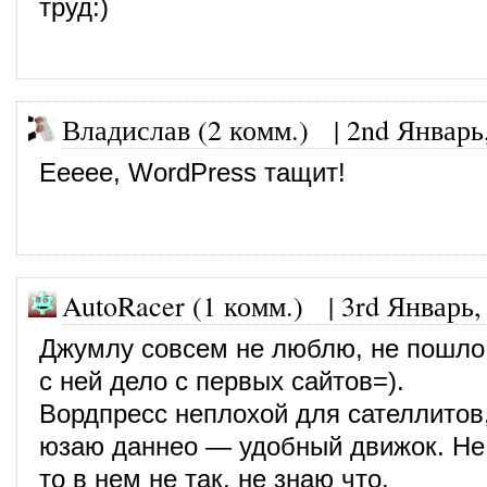
труд:)
Владислав (2 комм.)
|
2nd Январь
Еееее, WordPress тащит!
AutoRacer (1 комм.)
|
3rd Январь,
Джумлу совсем не люблю, не пошло 
с ней дело с первых сайтов=).
Вордпресс неплохой для сателлитов
юзаю даннео — удобный движок. Не
то в нем не так, не знаю что.