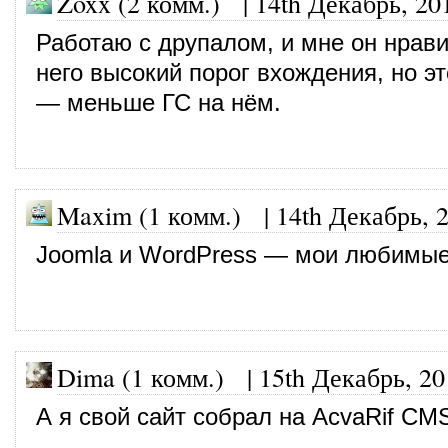
Zoxx (2 комм.)
|
14th Декабрь, 20
Работаю с друпалом, и мне он нрави
него высокий порог вхождения, но э
— меньше ГС на нём.
Maxim (1 комм.)
|
14th Декабрь, 
Joomla и WordPress — мои любимы
Dima (1 комм.)
|
15th Декабрь, 20
А я свой сайт собрал на AcvaRif CM