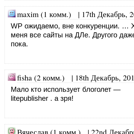
maxim (1 комм.)
|
17th Декабрь, 
WP ожидаемо, вне конкуренции. … Х
меня все сайты на ДЛе. Другого даж
пока.
fisha (2 комм.)
|
18th Декабрь, 20
Мало кто использует блоголет —
litepublisher . а зря!
Вячеслав (1 комм.)
|
22nd Декабр