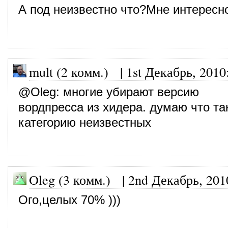
А под неизвестно что?Мне интересно
mult (2 комм.)
|
1st Декабрь, 2010
@
Oleg
: многие убирают версию
вордпресса из хидера. думаю что та
категорию неизвестных
Oleg (3 комм.)
|
2nd Декабрь, 201
Ого,целых 70% )))