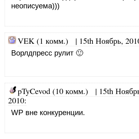
неописуема)))
VEK (1 комм.)
|
15th Ноябрь, 201
Ворлдпресс рулит 🙂
pTyCevod (10 комм.)
|
15th Ноябр
2010
:
WP вне конкуренции.