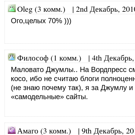
Oleg (3 комм.)
|
2nd Декабрь, 201
Ого,целых 70% )))
Философ (1 комм.)
|
4th Декабрь,
Маловато Джумлы.. На Вордпресс с
косо, ибо не считаю блоги полноце
(не знаю почему так), я за Джумлу 
«самодельные» сайты.
Амаго (3 комм.)
|
9th Декабрь, 20