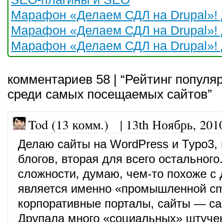
Марафон «Делаем СДЛ на Drupal»! 
Марафон «Делаем СДЛ на Drupal»! 
Марафон «Делаем СДЛ на Drupal»! 
комментариев 58 | “Рейтинг попул
среди самых посещаемых сайтов”
Tod (13 комм.)
|
13th Ноябрь, 201
Делаю сайты на WordPress и Typo3,
блогов, вторая для всего остального
сложности, думаю, чем-то похоже с
является именно «промышленной cm
корпоративные порталы, сайты — сам
Друпала много «социальных» штучек