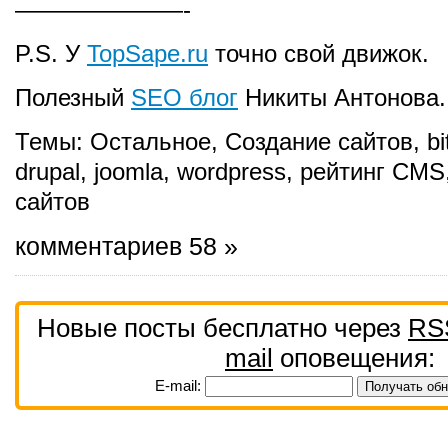
———————-
P.S. У
TopSape.ru
точно свой движок.
Полезный
SEO блог
Никиты Антонова.
Темы:
Остальное
,
Создание сайтов
,
bi
drupal
,
joomla
,
wordpress
,
рейтинг CMS
сайтов
комментариев 58 »
Новые посты бесплатно через
RS
mail
оповещения:
E-mail: