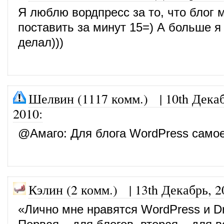
Я люблю вордпресс за то, что блог 
поставить за минут 15=) А больше я
делал)))
Шелвин (1117 комм.)
|
10th Дека
2010
:
@
Амаго
: Для блога WordPress самое
Кэлин (2 комм.)
|
13th Декабрь, 2
«Лично мне нравятся WordPress и Dr