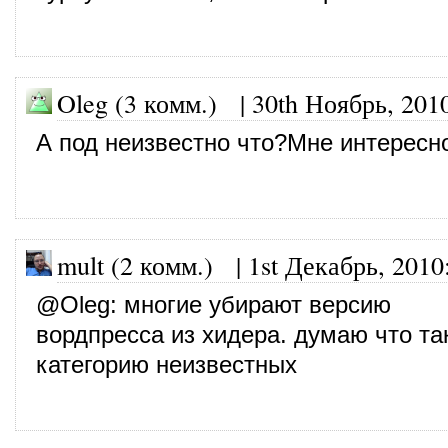
Oleg (3 комм.)
|
30th Ноябрь, 201
А под неизвестно что?Мне интересно
mult (2 комм.)
|
1st Декабрь, 2010
@
Oleg
: многие убирают версию
вордпресса из хидера. думаю что та
категорию неизвестных