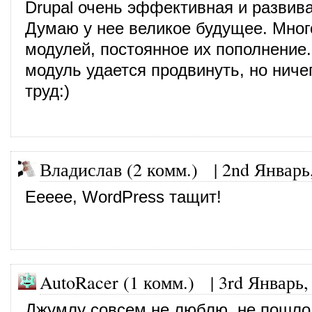
Drupal очень эффективная и разви
Думаю у нее великое будущее. Мног
модулей, постоянное их пополнение.
модуль удается продвинуть, но ничег
труд:)
Владислав (2 комм.)
|
2nd Январь
Еееее, WordPress тащит!
AutoRacer (1 комм.)
|
3rd Январь,
Джумлу совсем не люблю, не пошло 