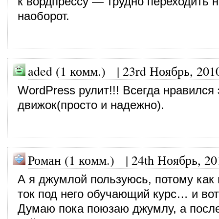
к вордпрессу — трудно переходить н
наоборот.
aded (1 комм.)
|
23rd Ноябрь, 201
WordPress рулит!!! Всегда нравился 
движок(просто и надежно).
Роман (1 комм.)
|
24th Ноябрь, 20
А я джумлой пользуюсь, потому как
ток под него обучающий курс… и во
Думаю пока поюзаю джумлу, а после