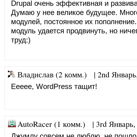
Drupal очень эффективная и разви
Думаю у нее великое будущее. Мног
модулей, постоянное их пополнение.
модуль удается продвинуть, но ничег
труд:)
Владислав (2 комм.)
|
2nd Январь
Еееее, WordPress тащит!
AutoRacer (1 комм.)
|
3rd Январь,
Джумлу совсем не люблю, не пошло 