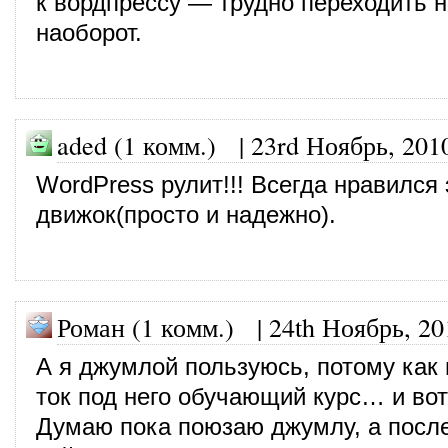
к вордпрессу — трудно переходить н
наоборот.
aded (1 комм.)
|
23rd Ноябрь, 201
WordPress рулит!!! Всегда нравился 
движок(просто и надежно).
Роман (1 комм.)
|
24th Ноябрь, 20
А я джумлой пользуюсь, потому как
ток под него обучающий курс… и во
Думаю пока поюзаю джумлу, а после