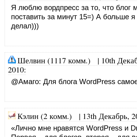
Я люблю вордпресс за то, что блог 
поставить за минут 15=) А больше я
делал)))
Шелвин (1117 комм.)
|
10th Дека
2010
:
@
Амаго
: Для блога WordPress самое
Кэлин (2 комм.)
|
13th Декабрь, 2
«Лично мне нравятся WordPress и Dr