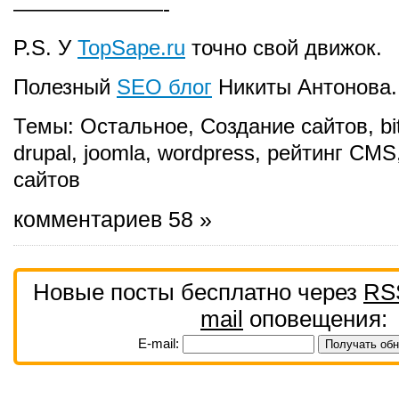
———————-
P.S. У
TopSape.ru
точно свой движок.
Полезный
SEO блог
Никиты Антонова.
Темы:
Остальное
,
Создание сайтов
,
bi
drupal
,
joomla
,
wordpress
,
рейтинг CMS
сайтов
комментариев 58 »
Новые посты бесплатно через
RS
mail
оповещения:
E-mail: