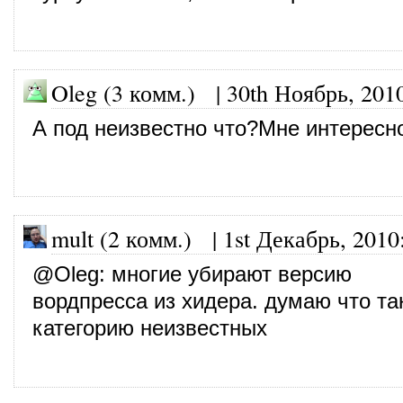
Oleg (3 комм.)
|
30th Ноябрь, 201
А под неизвестно что?Мне интересно
mult (2 комм.)
|
1st Декабрь, 2010
@
Oleg
: многие убирают версию
вордпресса из хидера. думаю что та
категорию неизвестных