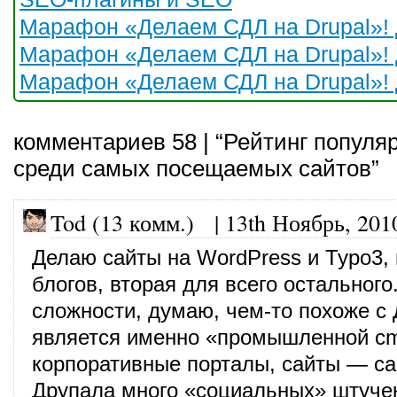
Марафон «Делаем СДЛ на Drupal»! 
Марафон «Делаем СДЛ на Drupal»! 
Марафон «Делаем СДЛ на Drupal»! 
комментариев 58 | “Рейтинг попул
среди самых посещаемых сайтов”
Tod (13 комм.)
|
13th Ноябрь, 201
Делаю сайты на WordPress и Typo3,
блогов, вторая для всего остального
сложности, думаю, чем-то похоже с
является именно «промышленной cm
корпоративные порталы, сайты — сам
Друпала много «социальных» штучек