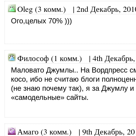
Oleg (3 комм.)
|
2nd Декабрь, 201
Ого,целых 70% )))
Философ (1 комм.)
|
4th Декабрь,
Маловато Джумлы.. На Вордпресс с
косо, ибо не считаю блоги полноце
(не знаю почему так), я за Джумлу 
«самодельные» сайты.
Амаго (3 комм.)
|
9th Декабрь, 20