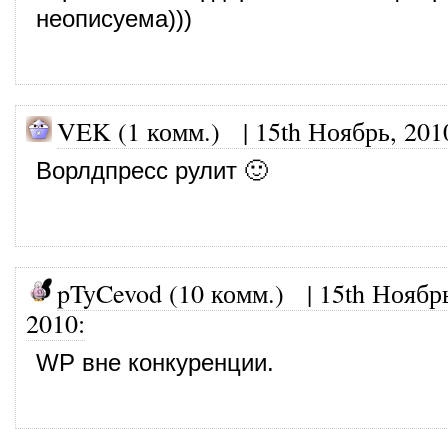
неописуема)))
VEK (1 комм.)
|
15th Ноябрь, 201
Ворлдпресс рулит 🙂
pTyCevod (10 комм.)
|
15th Ноябр
2010
:
WP вне конкуренции.