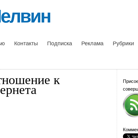
Шелвин
ью
Контакты
Подписка
Реклама
Рубрики
ношение к
Присо
ернета
совер
Коммен