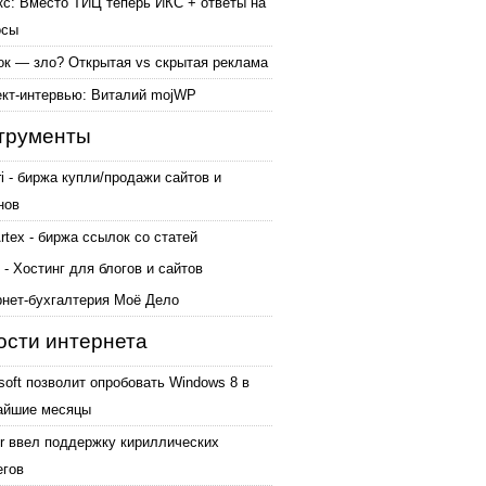
кс: Вместо ТИЦ теперь ИКС + ответы на
осы
ок — зло? Открытая vs скрытая реклама
ект-интервью: Виталий mojWP
трументы
ri - биржа купли/продажи сайтов и
нов
tex - биржа ссылок со статей
 - Хостинг для блогов и сайтов
рнет-бухгалтерия Моё Дело
ости интернета
soft позволит опробовать Windows 8 в
айшие месяцы
er ввел поддержку кириллических
егов