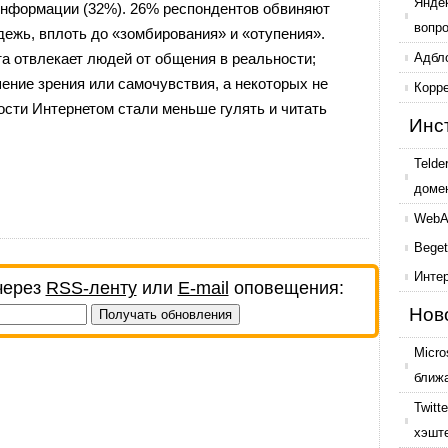
Янде
 информации (32%). 26% респондентов обвиняют
вопр
дежь, вплоть до «зомбирования» и «отупения».
та отвлекает людей от общения в реальности;
Адбл
ение зрения или самочувствия, а некоторых не
Корр
ности Интернетом стали меньше гулять и читать
Инс
Telde
доме
WebAr
Beget
Инте
через
RSS-ленту
или
E-mail
оповещения:
Нов
Micro
ближ
Twitt
хэшт