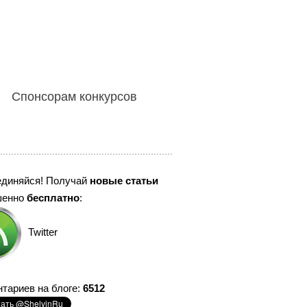
Спонсорам конкурсов
единяйся! Получай
новые статьи
шенно
бесплатно
:
Twitter
тариев на блоге:
6512