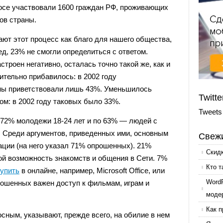
росе участвовали 1600 граждан РФ, проживающих
ов страны.
ют этот процесс как благо для нашего общества,
ед, 23% не смогли определиться с ответом.
строен негативно, осталась точно такой же, как и
чительно прибавилось: в 2002 году
ны приветствовали лишь 43%. Уменьшилось
Twitte
ом: в 2002 году таковых было 33%.
Tweets
72% молодежи 18-24 лет и по 63% — людей с
 Среди аргументов, приведенных ими, основным
Свежи
ции (на него указал 71% опрошенных). 21%
Скид
ой возможность знакомств и общения в Сети. 7%
Кто т
купить
в онлайне, например, Microsoft Office, или
Word
рошенных важен доступ к фильмам, играм и
моде
Как п
осным, указывают, прежде всего, на обилие в нем