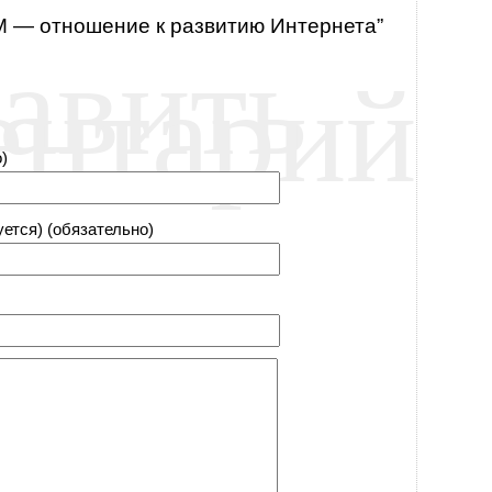
М — отношение к развитию Интернета”
авить
ентарий
)
уется) (обязательно)