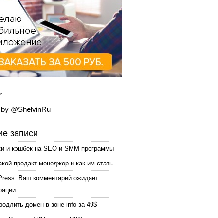
r
 by @ShelvinRu
е записи
ки и кэшбек на SEO и SMM программы
акой продакт-менеджер и как им стать
Press: Ваш комментарий ожидает
рации
родлить домен в зоне info за 49$