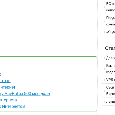
ЕС н
бело
Пред
комп
«Янде
Ста
Для 
Как 
изде
р
VPS 
 отзыв
интернет
Свой 
у PayPal за 800 млн долл
Expr
нтернета
Лучши
ех Интернетом