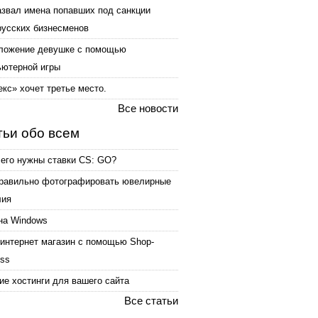
азвал имена попавших под санкции
русских бизнесменов
ложение девушке с помощью
ьютерной игры
кс» хочет третье место.
Все новости
тьи обо всем
чего нужны ставки CS: GO?
правильно фотографировать ювелирные
лия
на Windows
интернет магазин с помощью Shop-
ess
е хостинги для вашего сайта
Все статьи