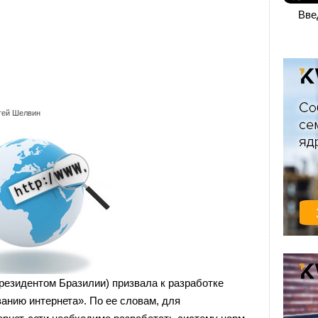
Вве
гей Шелвин
резидентом Бразилии) призвала к разработке
анию интернета». По ее словам, для