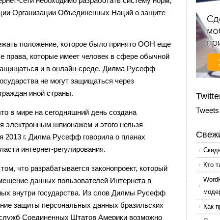
рнет-сети необходимо разработать систему норм,
ции Организации Объединенных Наций о защите
ежать положение, которое было принято ООН еще
се права, которые имеет человек в сфере обычной
 защищаться и в онлайн-среде. Дилма Русефф
государства не могут защищаться через
раждан иной страны.
Twitte
Tweets
то в мире на сегодняшний день создана
ся электронным шпионажем и этого нельзя
Свежи
я 2013 г. Дилма Русефф говорила о планах
ласти интернет-регулирования.
Скид
Кто т
 том, что разрабатывается законопроект, который
Word
мещение данных пользователей Интернета в
моде
ных внутри государства. Из слов Дилмы Русефф
ение защиты персональных данных бразильских
Как п
ецслужб Соединенных Штатов Америки возможно