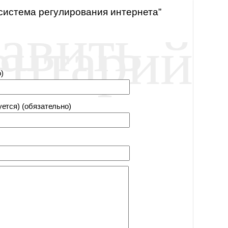
 система регулирования интернета”
авить
ентарий
)
уется) (обязательно)