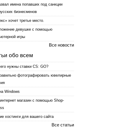
азвал имена попавших под санкции
русских бизнесменов
кс» хочет третье место.
ложение девушке с помощью
ьютерной игры
Все новости
тьи обо всем
чего нужны ставки CS: GO?
правильно фотографировать ювелирные
лия
на Windows
интернет магазин с помощью Shop-
ess
е хостинги для вашего сайта
Все статьи