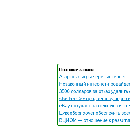
Похожие записи:
Азартные игры через интернет
Незаконный интернет-провайде
3500 долларов за отказ удалить
«Би-Би-Си» продает шоу через 
eBay покупает платежную систем
Цукерберг хочет обеспечить вс
ВЦИОМ — отношение к развити