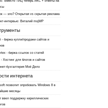
кс: Вместо ТИЦ теперь ИКС + ответы на
осы
ок — зло? Открытая vs скрытая реклама
ект-интервью: Виталий mojWP
трументы
ri - биржа купли/продажи сайтов и
нов
tex - биржа ссылок со статей
 - Хостинг для блогов и сайтов
рнет-бухгалтерия Моё Дело
ости интернета
soft позволит опробовать Windows 8 в
айшие месяцы
er ввел поддержку кириллических
егов