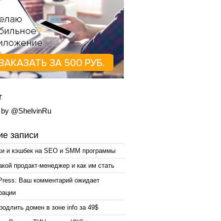
r
 by @ShelvinRu
е записи
ки и кэшбек на SEO и SMM программы
акой продакт-менеджер и как им стать
Press: Ваш комментарий ожидает
рации
родлить домен в зоне info за 49$