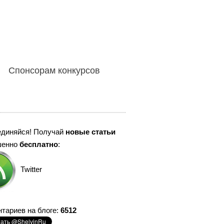
Спонсорам конкурсов
единяйся! Получай
новые статьи
шенно
бесплатно
:
Twitter
тариев на блоге:
6512