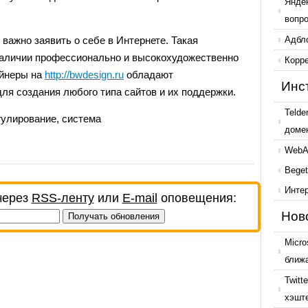
Янде
вопр
 важно заявить о себе в Интернете. Такая
Адбл
наличии профессионально и высокохудожественно
Корр
айнеры на
http://bwdesign.ru
обладают
Инс
ля создания любого типа сайтов и их поддержки.
Telde
гулирование
,
система
доме
WebAr
Beget
Инте
через
RSS-ленту
или
E-mail
оповещения:
Нов
Micro
ближ
Twitt
хэшт