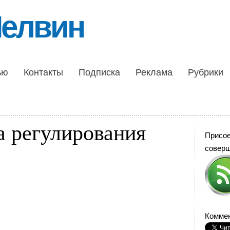
Шелвин
ью
Контакты
Подписка
Реклама
Рубрики
а регулирования
Присо
совер
Коммен