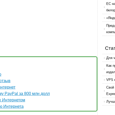
ЕС н
бело
«Янде
Пред
комп
Ста
Для 
Как 
изде
р
VPS 
 отзыв
интернет
Свой 
у PayPal за 800 млн долл
Expr
ех Интернетом
Лучши
ю Интернета