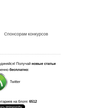
Спонсорам конкурсов
единяйся! Получай
новые статьи
шенно
бесплатно
:
Twitter
тариев на блоге:
6512