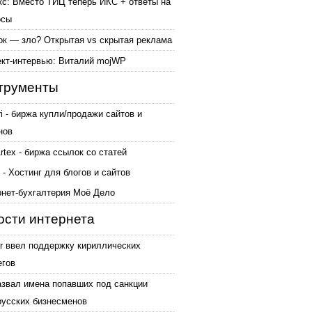
кс: Вместо ТИЦ теперь ИКС + ответы на
осы
ок — зло? Открытая vs скрытая реклама
ект-интервью: Виталий mojWP
трументы
ri - биржа купли/продажи сайтов и
нов
tex - биржа ссылок со статей
 - Хостинг для блогов и сайтов
рнет-бухгалтерия Моё Дело
ости интернета
er ввел поддержку кириллических
егов
азвал имена попавших под санкции
русских бизнесменов