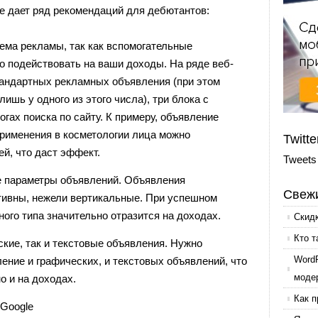
же дает ряд рекомендаций для дебютантов:
ема рекламы, так как вспомогательные
о подействовать на ваши доходы. На ряде веб-
тандартных рекламных объявления (при этом
ишь у одного из этого числа), три блока с
гах поиска по сайту. К примеру, объявление
применения в косметологии лица можно
Twitte
ей, что даст эффект.
Tweets
е параметры объявлений. Объявления
Свежи
ктивны, нежели вертикальные. При успешном
ого типа значительно отразится на доходах.
Скид
Кто т
ские, так и текстовые объявления. Нужно
Word
ние и графических, и текстовых объявлений, что
моде
о и на доходах.
Как п
Google