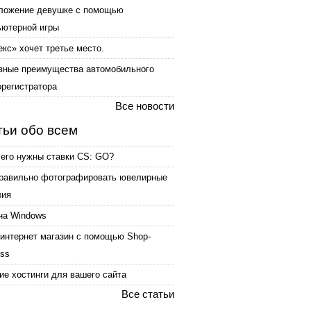
ложение девушке с помощью
ьютерной игры
кс» хочет третье место.
вные преимущества автомобильного
орегистратора
Все новости
тьи обо всем
чего нужны ставки CS: GO?
правильно фотографировать ювелирные
лия
на Windows
интернет магазин с помощью Shop-
ess
е хостинги для вашего сайта
Все статьи