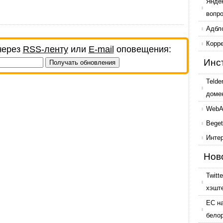
Янде
вопр
Адбл
Корр
через
RSS-ленту
или
E-mail
оповещения:
Инс
Telde
доме
WebAr
Beget
Инте
Нов
Twitt
хэшт
ЕС н
бело