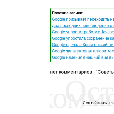
Похожие записи:
Google призывает переходить 
Два последних нововведения от
Google упростит работу с Javascr
Google упростила сохранение к
Google сделала Крым российским
Google запатентовал алгоритм 
Google изменил внешний вид в
нет комментариев | “Совет
Ост
комм
Имя (обязательно