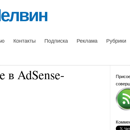
Шелвин
ью
Контакты
Подписка
Реклама
Рубрики
e в AdSense-
Присо
совер
Коммен