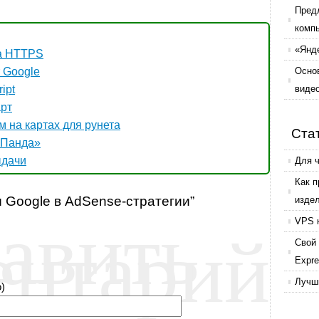
Пред
комп
«Янде
на HTTPS
 Google
Осно
ipt
виде
арт
 на картах для рунета
Ста
«Панда»
ыдачи
Для 
Как 
ы Google в AdSense-стратегии”
авить
изде
ентарий
VPS 
Свой 
Expr
Лучши
)