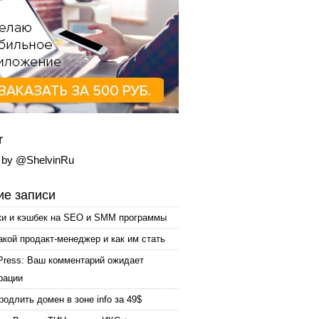
r
 by @ShelvinRu
е записи
ки и кэшбек на SEO и SMM программы
акой продакт-менеджер и как им стать
Press: Ваш комментарий ожидает
рации
родлить домен в зоне info за 49$