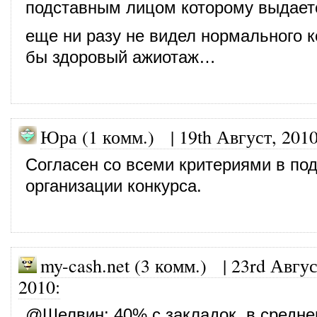
подставным лицом которому выдает
еще ни разу не видел нормального к
бы здоровый ажиотаж…
Юра (1 комм.)
|
19th Август, 201
Согласен со всеми критериями в под
организации конкурса.
my-cash.net (3 комм.)
|
23rd Авгус
2010
:
@
Шелвин
: 40% с закладок, в средн