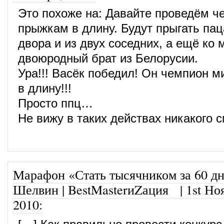
Это похоже на: Давайте проведём ч
прыжкам в длину. Будут прыгать па
двора и из двух соседних, а ещё ко 
двоюродный брат из Белорусии.
Ура!!! Васёк победил! Он чемпион 
в длину!!!
Просто ппц…
Не вижу в таких действах никакого 
Марафон «Стать тысячником за 60 дн
Шелвин | BestMasterиZация
|
1st Но
2010
: