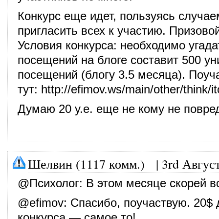
Конкурс еще идет, пользуясь случае
пригласить всех к участию. Призово
Условия конкурса: необходимо угадат
посещений на блоге составит 500 у
посещений (блогу 3.5 месяца). Поу
тут:
http://efimov.ws/main/other/think/
Думаю 20 у.е. еще не кому не повред
Шелвин (1117 комм.)
|
3rd Август
@
Психолог
: В этом месяце скорей в
@
efimov
: Спасибо, поучаствую. 20$ 
конкурса — самое то!