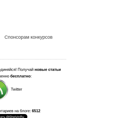
Спонсорам конкурсов
единяйся! Получай
новые статьи
шенно
бесплатно
:
Twitter
тариев на блоге:
6512