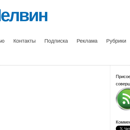
Шелвин
ью
Контакты
Подписка
Реклама
Рубрики
Присо
совер
Коммен