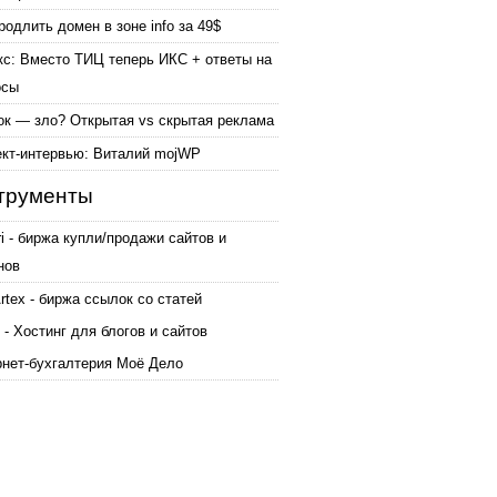
родлить домен в зоне info за 49$
кс: Вместо ТИЦ теперь ИКС + ответы на
осы
ок — зло? Открытая vs скрытая реклама
ект-интервью: Виталий mojWP
трументы
ri - биржа купли/продажи сайтов и
нов
tex - биржа ссылок со статей
 - Хостинг для блогов и сайтов
рнет-бухгалтерия Моё Дело