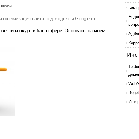
 Шелвин
Как п
Янде
 оптимизация сайта под Яндекс и Google.ru
вопр
овести конкурс в блогосфере. Основаны на моем
Адбл
Корр
Инс
Telde
доме
WebAr
Beget
Инте