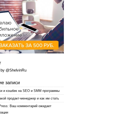
r
 by @ShelvinRu
е записи
ки и кэшбек на SEO и SMM программы
акой продакт-менеджер и как им стать
Press: Ваш комментарий ожидает
рации