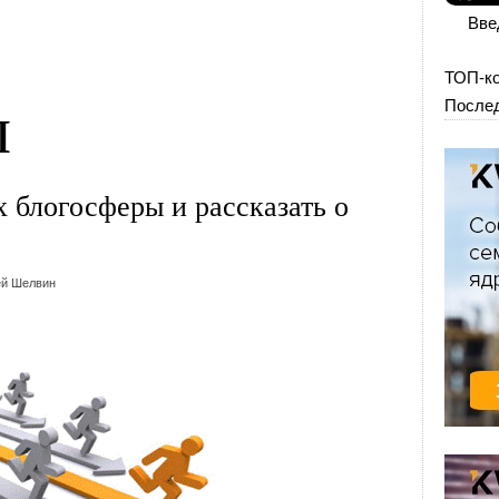
Вве
ТОП-к
ы
Послед
х блогосферы и рассказать о
й Шелвин