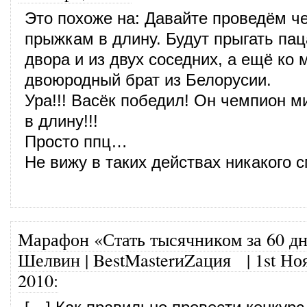
Это похоже на: Давайте проведём ч
прыжкам в длину. Будут прыгать па
двора и из двух соседних, а ещё ко 
двоюродный брат из Белорусии.
Ура!!! Васёк победил! Он чемпион 
в длину!!!
Просто ппц…
Не вижу в таких действах никакого 
Марафон «Стать тысячником за 60 дн
Шелвин | BestMasterиZация
|
1st Но
2010
: