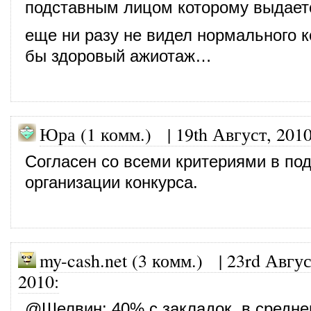
подставным лицом которому выдает
еще ни разу не видел нормального к
бы здоровый ажиотаж…
Юра (1 комм.)
|
19th Август, 201
Согласен со всеми критериями в под
организации конкурса.
my-cash.net (3 комм.)
|
23rd Авгус
2010
:
@
Шелвин
: 40% с закладок, в средн