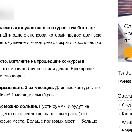
авить для участия в конкурсе, тем больше
айти одного спонсора, который предоставит всю
ет смущение и может резко сократить количество
сто. Взгляните на прошедшие конкурсы в
 спонсировал. Лично я так и делал. Еще проще —
Twitte
м спонсоров.
Tweets
превышать 3-ех месяцев.
Длинные конкурсы не
йчас! 1 месяц в самый раз.
Свежи
Скид
ак можно больше.
Пусть суммы и будут не
ь, что есть неплохие шансы выиграть (это
Кто т
изовых места. Больше призовых мест — больше
Word
моде