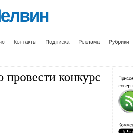
Шелвин
ью
Контакты
Подписка
Реклама
Рубрики
о провести конкурс
Присо
совер
Коммен