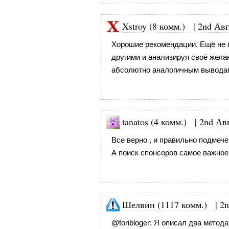
Xstroy (8 комм.)
|
2nd Авг
Хорошие рекомендации. Ещё не п
другими и анализируя своё жела
абсолютно аналогичным вывода
tanatos (4 комм.)
|
2nd Авг
Все верно , и правильно подмече
А поиск спонсоров самое важное
Шелвин (1117 комм.)
|
2n
@
toribloger
: Я описал два метода