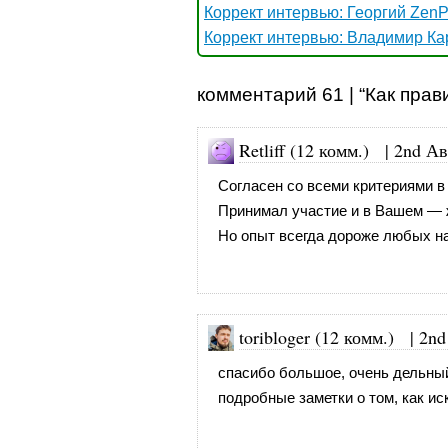
Коррект интервью: Георгий ZenP
Коррект интервью: Владимир Ка
комментарий 61 | “Как прав
Retliff (12 комм.)
|
2nd Ав
Согласен со всеми критериями в 
Принимал участие и в Вашем — ж
Но опыт всегда дороже любых на
toribloger (12 комм.)
|
2nd
спасибо большое, очень дельный
подробные заметки о том, как ис