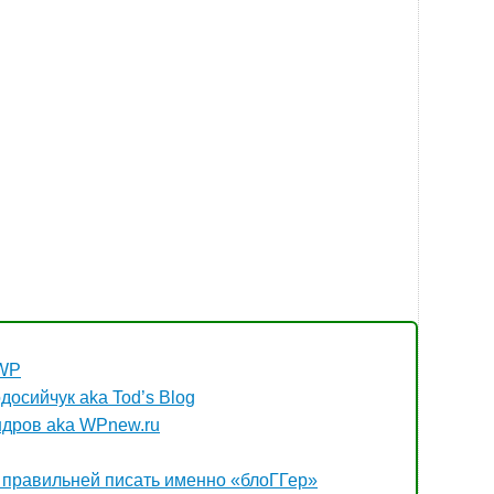
jWP
досийчук aka Tod’s Blog
ндров aka WPnew.ru
у правильней писать именно «блоГГер»