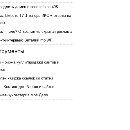
родлить домен в зоне info за 49$
кс: Вместо ТИЦ теперь ИКС + ответы на
осы
ок — зло? Открытая vs скрытая реклама
ект-интервью: Виталий mojWP
трументы
ri - биржа купли/продажи сайтов и
нов
tex - биржа ссылок со статей
 - Хостинг для блогов и сайтов
рнет-бухгалтерия Моё Дело