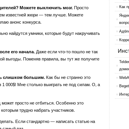
Как п
едителей? Можете выключить мозг.
Просто
Чем известней жюри — тем лучше. Можете
Янде
елаю анонс конкурса.
вопр
Адбл
ьно найдутся умники, которые будут накручивать
Корр
Инс
осле его начала.
Даже если что-то пошло не так
ой выгоды. Поменяв правила, вы тут же получите
Telde
доме
ть слишком большим.
Как бы не странно это
WebAr
з 1 000$! Мне столько выиграть не под силам. О, а
Beget
Инте
 может просто не отбиться. Особенно это
 которым трудно набрать участников.
сделать. Если стандартно — написать статью на
в самый раз.