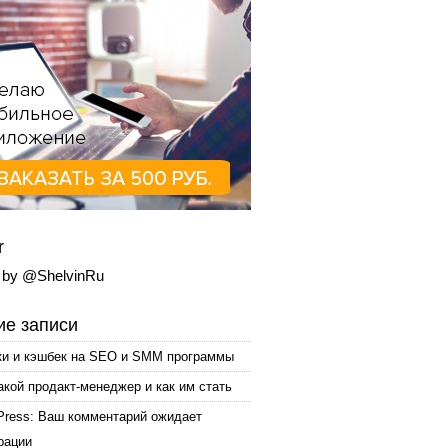
r
 by @ShelvinRu
е записи
ки и кэшбек на SEO и SMM программы
акой продакт-менеджер и как им стать
Press: Ваш комментарий ожидает
рации