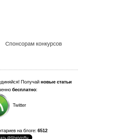
Спонсорам конкурсов
единяйся! Получай
новые статьи
шенно
бесплатно
:
Twitter
тариев на блоге:
6512