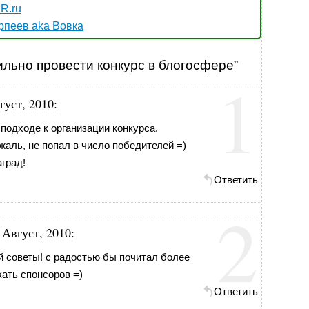
R.ru
рпеев aka Вовка
ильно провести конкурс в блогосфере”
1
густ, 2010
:
подходе к организации конкурса.
аль, не попал в число победителей =)
град!
Ответить
2
 Август, 2010
:
 советы! с радостью бы почитал более
кать спонсоров =)
Ответить