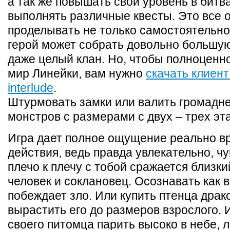
а так же повышать свой уровень в битва
выполнять различные квесты. Это все 
проделывать не только самостоятельно
герой может собрать довольно большу
даже целый клан. Но, чтобы полноценно
мир Линейки, вам нужно
cкачать клиент 
interlude
.
Штурмовать замки или валить громадн
монстров с размерами с двух – трех эт
Игра дает полное ощущение реально в
действия, ведь правда увлекательно, чу
плечо к плечу с тобой сражается близки
человек и соклановец. Осознавать как 
побеждает зло. Или купить птенца драк
вырастить его до размеров взрослого. 
своего питомца парить высоко в небе, л