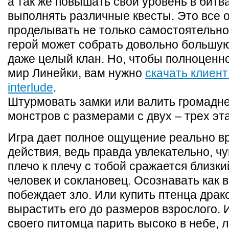
а так же повышать свой уровень в битва
выполнять различные квесты. Это все 
проделывать не только самостоятельно
герой может собрать довольно большу
даже целый клан. Но, чтобы полноценно
мир Линейки, вам нужно
cкачать клиент 
interlude
.
Штурмовать замки или валить громадн
монстров с размерами с двух – трех эт
Игра дает полное ощущение реально в
действия, ведь правда увлекательно, чу
плечо к плечу с тобой сражается близки
человек и соклановец. Осознавать как 
побеждает зло. Или купить птенца драк
вырастить его до размеров взрослого. 
своего питомца парить высоко в небе, л