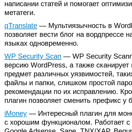
написании статей и помогает оптимиз
метатеги.
qTranslate
— Мультиязычность в WordPr
позволяет вести блог на вордпрессе н
языках одновременно.
WP Security Scan
— WP Security Scann
версию WordPress, а также сканирует 
предмет различных уязвимостей, таких
файлы и папки, слишком простой парол
рекомендации по их исправлению. Кром
плагин позволяет сменить префикс у 
iMoney
— Интересный плагин для моне
с хорошим функционалом. Работает с
Google Adsense, Sape, TNX/XAP, Begun,