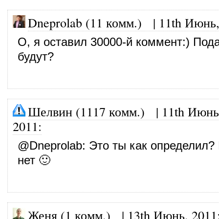
Dneprolab (11 комм.)
|
11th Июнь,
О, я оставил 30000-й коммент:) Под
будут?
Шелвин (1117 комм.)
|
11th Июнь
2011
:
@
Dneprolab
: Это ты как определил?
нет 🙂
Женя (1 комм.)
|
13th Июнь, 2011