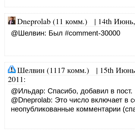
Dneprolab (11 комм.)
|
14th Июнь,
@
Шелвин
: Был #comment-30000
Шелвин (1117 комм.)
|
15th Июнь
2011
:
@
Ильдар
: Спасибо, добавил в пост.
@
Dneprolab
: Это число включает в 
неопубликованные комментарии (спа