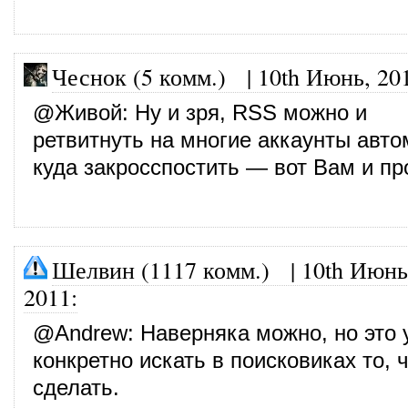
Чеснок (5 комм.)
|
10th Июнь, 20
@
Живой
: Ну и зря, RSS можно и
ретвитнуть на многие аккаунты авто
куда закросспостить — вот Вам и пр
Шелвин (1117 комм.)
|
10th Июнь
2011
:
@
Andrew
: Наверняка можно, но это
конкретно искать в поисковиках то, 
сделать.