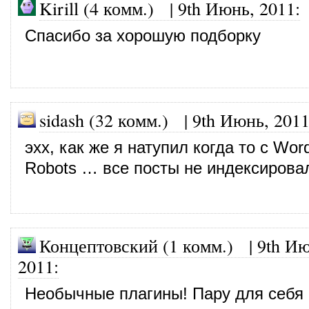
Kirill (4 комм.)
|
9th Июнь, 2011
:
Спасибо за хорошую подборку
sidash (32 комм.)
|
9th Июнь, 201
эхх, как же я натупил когда то с Wo
Robots … все посты не индексирова
Концептовский (1 комм.) |
9th Ию
2011
:
Необычные плагины! Пару для себя 