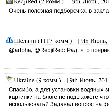
RedjiRed (2 комм.)
|
9th Июнь, 20
Очень полезная подборочка, в закла
Шелвин (1117 комм.)
|
9th Июнь,
@
artoha
, @
RedjiRed
: Рад, что понра
Ukraine (9 комм.)
|
9th Июнь, 201
Спасибо, а для установки водяных з
картинки на блоге не подскажете чт
использовать? Задавал вопрос на ф