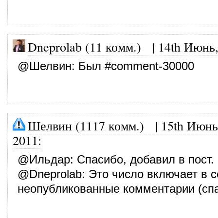
Dneprolab (11 комм.)
|
14th Июнь,
@
Шелвин
: Был #comment-30000
Шелвин (1117 комм.)
|
15th Июнь
2011
:
@
Ильдар
: Спасибо, добавил в пост.
@
Dneprolab
: Это число включает в 
неопубликованные комментарии (спа