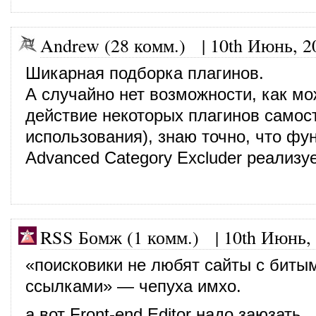
Andrew (28 комм.)
|
10th Июнь, 2
Шикарная подборка плагинов.
А случайно нет возможности, как м
действие некоторых плагинов самост
использования), знаю точно, что фу
Advanced Category Excluder реализу
RSS Бомж (1 комм.)
|
10th Июнь,
«поисковики не любят сайты с биты
ссылками» — чепуха имхо.
а вот Front-end Editor надо заюзать.