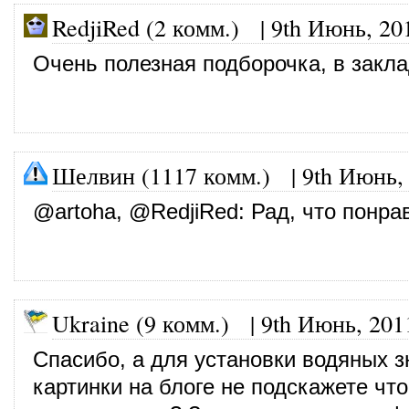
RedjiRed (2 комм.)
|
9th Июнь, 20
Очень полезная подборочка, в закла
Шелвин (1117 комм.)
|
9th Июнь,
@
artoha
, @
RedjiRed
: Рад, что понра
Ukraine (9 комм.)
|
9th Июнь, 201
Спасибо, а для установки водяных з
картинки на блоге не подскажете чт