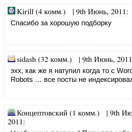
Kirill (4 комм.)
|
9th Июнь, 2011
:
Спасибо за хорошую подборку
sidash (32 комм.)
|
9th Июнь, 201
эхх, как же я натупил когда то с Wo
Robots … все посты не индексирова
Концептовский (1 комм.) |
9th Ию
2011
: