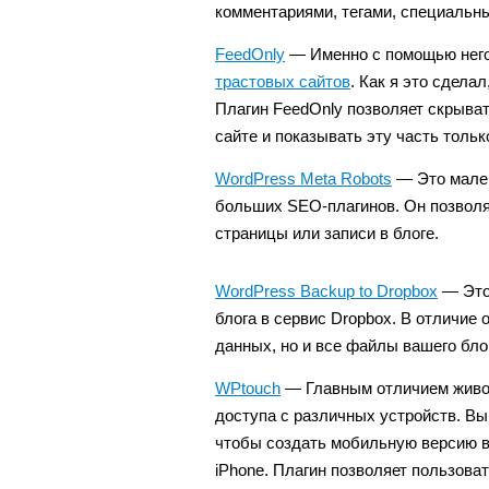
комментариями, тегами, специальн
FeedOnly
— Именно с помощью него
трастовых сайтов
. Как я это сдела
Плагин FeedOnly позволяет скрыват
сайте и показывать эту часть тольк
WordPress Meta Robots
— Это мале
больших SEO-плагинов. Он позволяе
страницы или записи в блоге.
WordPress Backup to Dropbox
— Это 
блога в сервис Dropbox. В отличие 
данных, но и все файлы вашего бло
WPtouch
— Главным отличием живог
доступа с различных устройств. Вы
чтобы создать мобильную версию в
iPhone. Плагин позволяет пользов