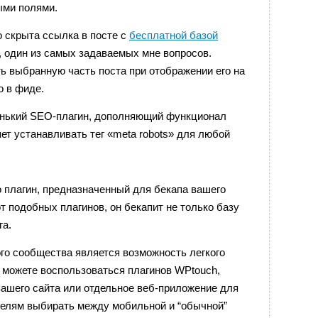
ыми полями.
 скрыта ссылка в посте с
бесплатной базой
л, один из самых задаваемых мне вопросов.
ь выбранную часть поста при отображении его на
о в фиде.
нький SEO-плагин, дополняющий функционал
т устанавливать тег «meta robots» для любой
плагин, предназначенный для бекапа вашего
от подобных плагинов, он бекапит не только базу
га.
о сообщества является возможность легкого
 можете воспользоваться плагинов WPtouch,
ашего сайта или отдельное веб-приложение для
ателям выбирать между мобильной и “обычной”