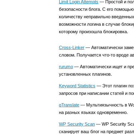
Limit Login Attempts
— Простой и пол
безопасности блога. С его помощью
количеству неправильно введенных
возможности логина в случае блоки
которому произошла блокировка.
Cross-Linker
— Автоматически замен
словом. Получается что-то вроде а
rurumo
— Автоматически ищет и пре
установленных плагинов.
Keyword Statistics
— Этот плагин по
запросов при написании статей и по
qTranslate
— Мультиязычность в Word
на разных языках одновременно.
WP Security Scan
— WP Security Sca
сканирует ваш блог на предмет раз