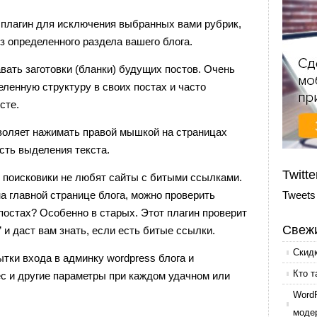
плагин для исключения выбранных вами рубрик,
з определенного раздела вашего блога.
ать заготовки (бланки) будущих постов. Очень
еленную структуру в своих постах и часто
сте.
озволяет нажимать правой мышкой на страницах
сть выделения текста.
Twitte
 поисковики не любят сайты с битыми ссылками.
а главной странице блога, можно проверить
Tweets
 постах? Особенно в старых. Этот плагин проверит
Свежи
 и даст вам знать, если есть битые ссылки.
Скид
ки входа в админку wordpress блога и
Кто т
ес и другие параметры при каждом удачном или
Word
моде