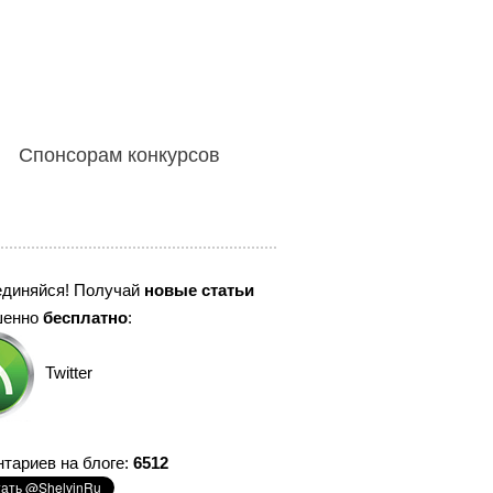
Спонсорам конкурсов
единяйся! Получай
новые статьи
шенно
бесплатно
:
Twitter
тариев на блоге:
6512