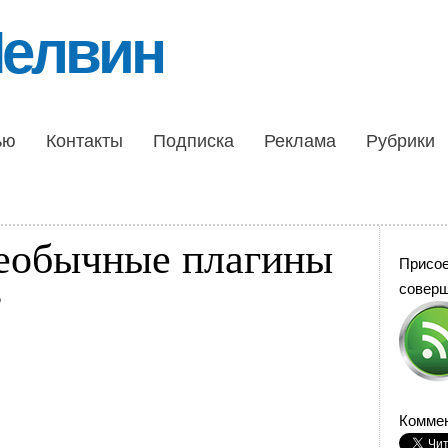
Шелвин
ью
Контакты
Подписка
Реклама
Рубрики
еобычные плагины
Присо
s
совер
Коммен