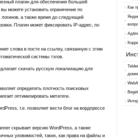
езный плагин для обеспечения большей
Как п
 вы можете установить ограничение по
Янде
 логинов, а также время до следующей
вопр
ровки. Плагин может фиксировать IP-адрес, по
Адбл
Корр
яет слова в посте на ссылку, связанную с этим
Инс
втоматической системы тэгов.
Telde
длагает скачать русскую локализацию для
доме
WebAr
зволяет определять плотность поисковых
Beget
могает оптимизировать метатеги.
Инте
Press, т.е. позволяет вести блог на вордпрессе
nner скрывает версию WordPress, а также
личных уязвимостей, таких, как права на файлы и