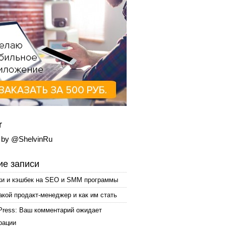
r
 by @ShelvinRu
е записи
ки и кэшбек на SEO и SMM программы
акой продакт-менеджер и как им стать
Press: Ваш комментарий ожидает
рации