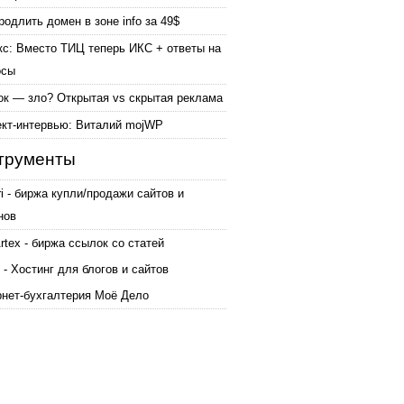
родлить домен в зоне info за 49$
кс: Вместо ТИЦ теперь ИКС + ответы на
осы
ок — зло? Открытая vs скрытая реклама
ект-интервью: Виталий mojWP
трументы
ri - биржа купли/продажи сайтов и
нов
tex - биржа ссылок со статей
 - Хостинг для блогов и сайтов
рнет-бухгалтерия Моё Дело