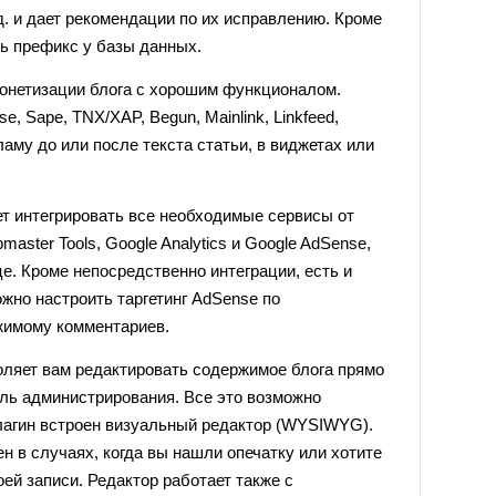
д. и дает рекомендации по их исправлению. Кроме
ть префикс у базы данных.
онетизации блога с хорошим функционалом.
, Sape, TNX/XAP, Begun, Mainlink, Linkfeed,
аму до или после текста статьи, в виджетах или
т интегрировать все необходимые сервисы от
bmaster Tools, Google Analytics и Google AdSense,
це. Кроме непосредственно интеграции, есть и
жно настроить таргетинг AdSense по
жимому комментариев.
оляет вам редактировать содержимое блога прямо
нель администрирования. Все это возможно
плагин встроен визуальный редактор (WYSIWYG).
н в случаях, когда вы нашли опечатку или хотите
ей записи. Редактор работает также с