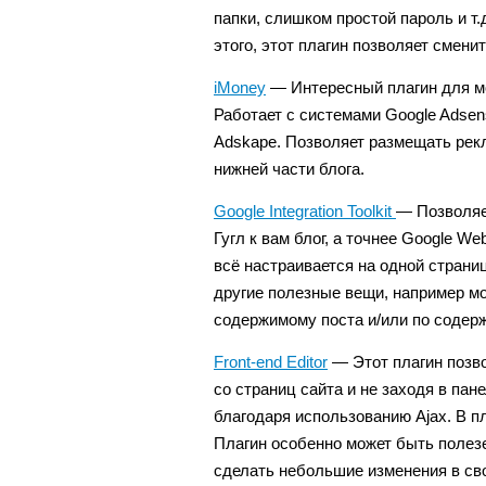
папки, слишком простой пароль и т.
этого, этот плагин позволяет смени
iMoney
— Интересный плагин для м
Работает с системами Google Adsense
Adskape. Позволяет размещать рекл
нижней части блога.
Google Integration Toolkit
— Позволяе
Гугл к вам блог, а точнее Google We
всё настраивается на одной страни
другие полезные вещи, например мо
содержимому поста и/или по содер
Front-end Editor
— Этот плагин позв
со страниц сайта и не заходя в па
благодаря использованию Ajax. В 
Плагин особенно может быть полезе
сделать небольшие изменения в сво