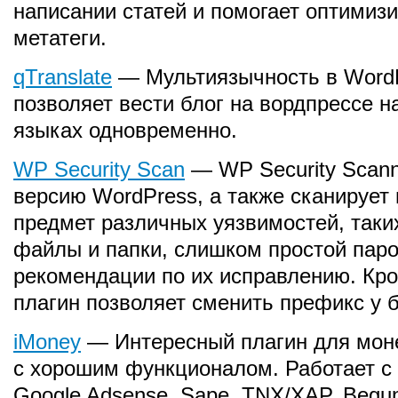
написании статей и помогает оптимиз
метатеги.
qTranslate
— Мультиязычность в WordPr
позволяет вести блог на вордпрессе н
языках одновременно.
WP Security Scan
— WP Security Scann
версию WordPress, а также сканирует 
предмет различных уязвимостей, таких
файлы и папки, слишком простой парол
рекомендации по их исправлению. Кром
плагин позволяет сменить префикс у 
iMoney
— Интересный плагин для моне
с хорошим функционалом. Работает с
Google Adsense, Sape, TNX/XAP, Begun,