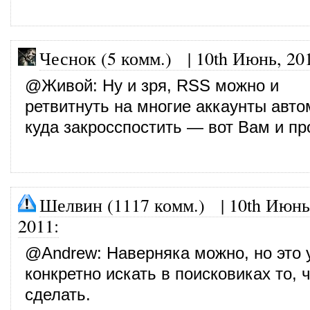
Чеснок (5 комм.)
|
10th Июнь, 20
@
Живой
: Ну и зря, RSS можно и
ретвитнуть на многие аккаунты авто
куда закросспостить — вот Вам и пр
Шелвин (1117 комм.)
|
10th Июнь
2011
:
@
Andrew
: Наверняка можно, но это
конкретно искать в поисковиках то, 
сделать.