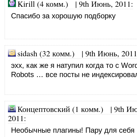
Kirill (4 комм.)
|
9th Июнь, 2011
:
Спасибо за хорошую подборку
sidash (32 комм.)
|
9th Июнь, 201
эхх, как же я натупил когда то с Wo
Robots … все посты не индексирова
Концептовский (1 комм.) |
9th Ию
2011
:
Необычные плагины! Пару для себя 