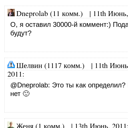
Dneprolab (11 комм.)
|
11th Июнь,
О, я оставил 30000-й коммент:) Под
будут?
Шелвин (1117 комм.)
|
11th Июнь
2011
:
@
Dneprolab
: Это ты как определил?
нет 🙂
Женя (1 комм.)
|
13th Июнь, 2011