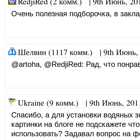
RedjiRed (2 комм.)
|
9th Июнь, 20
Очень полезная подборочка, в закла
Шелвин (1117 комм.)
|
9th Июнь,
@
artoha
, @
RedjiRed
: Рад, что понра
Ukraine (9 комм.)
|
9th Июнь, 201
Спасибо, а для установки водяных з
картинки на блоге не подскажете чт
использовать? Задавал вопрос на ф