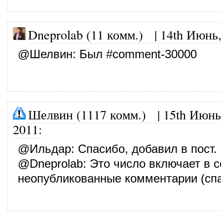
Dneprolab (11 комм.)
|
14th Июнь,
@
Шелвин
: Был #comment-30000
Шелвин (1117 комм.)
|
15th Июнь
2011
:
@
Ильдар
: Спасибо, добавил в пост.
@
Dneprolab
: Это число включает в 
неопубликованные комментарии (спа