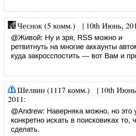
Чеснок (5 комм.)
|
10th Июнь, 20
@
Живой
: Ну и зря, RSS можно и
ретвитнуть на многие аккаунты авто
куда закросспостить — вот Вам и пр
Шелвин (1117 комм.)
|
10th Июнь
2011
:
@
Andrew
: Наверняка можно, но это
конкретно искать в поисковиках то, 
сделать.