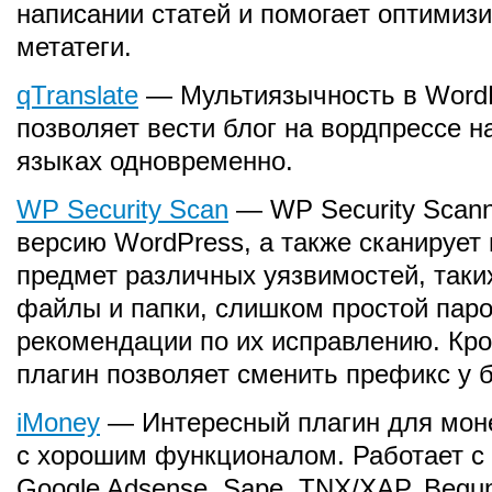
написании статей и помогает оптимиз
метатеги.
qTranslate
— Мультиязычность в WordPr
позволяет вести блог на вордпрессе н
языках одновременно.
WP Security Scan
— WP Security Scann
версию WordPress, а также сканирует 
предмет различных уязвимостей, таких
файлы и папки, слишком простой парол
рекомендации по их исправлению. Кром
плагин позволяет сменить префикс у 
iMoney
— Интересный плагин для моне
с хорошим функционалом. Работает с
Google Adsense, Sape, TNX/XAP, Begun,