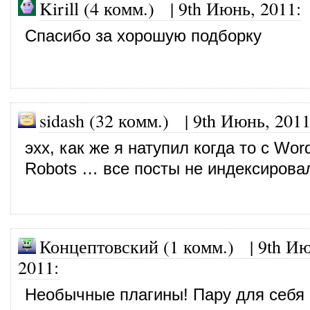
Kirill (4 комм.)
|
9th Июнь, 2011
:
Спасибо за хорошую подборку
sidash (32 комм.)
|
9th Июнь, 201
эхх, как же я натупил когда то с Wo
Robots … все посты не индексирова
Концептовский (1 комм.) |
9th Ию
2011
:
Необычные плагины! Пару для себя 