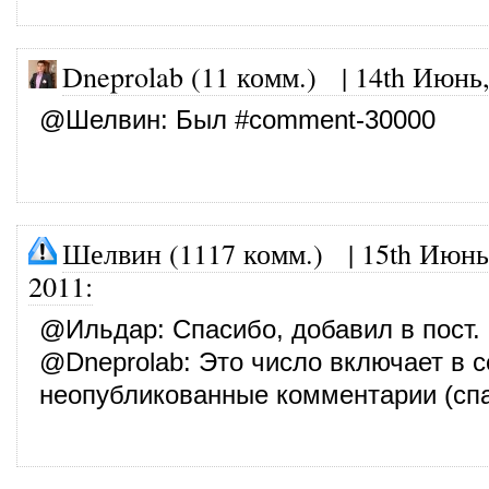
Dneprolab (11 комм.)
|
14th Июнь,
@
Шелвин
: Был #comment-30000
Шелвин (1117 комм.)
|
15th Июнь
2011
:
@
Ильдар
: Спасибо, добавил в пост.
@
Dneprolab
: Это число включает в 
неопубликованные комментарии (спа