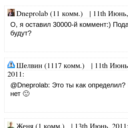
Dneprolab (11 комм.)
|
11th Июнь,
О, я оставил 30000-й коммент:) Под
будут?
Шелвин (1117 комм.)
|
11th Июнь
2011
:
@
Dneprolab
: Это ты как определил?
нет 🙂
Женя (1 комм.)
|
13th Июнь, 2011