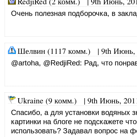
RedjiRed (2 комм.)
|
9th Июнь, 20
Очень полезная подборочка, в закла
Шелвин (1117 комм.)
|
9th Июнь,
@
artoha
, @
RedjiRed
: Рад, что понра
Ukraine (9 комм.)
|
9th Июнь, 201
Спасибо, а для установки водяных з
картинки на блоге не подскажете чт
использовать? Задавал вопрос на ф