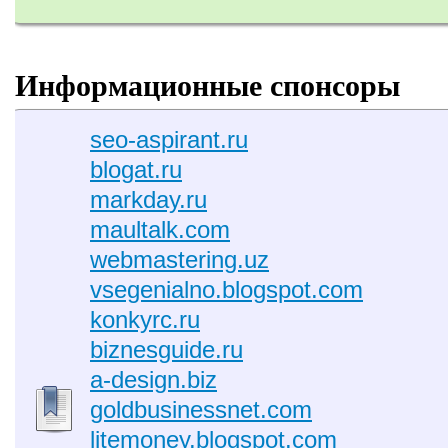
Информационные спонсоры
seo-aspirant.ru
blogat.ru
markday.ru
maultalk.com
webmastering.uz
vsegenialno.blogspot.com
konkyrc.ru
biznesguide.ru
a-design.biz
goldbusinessnet.com
litemoney.blogspot.com