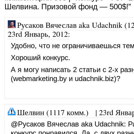
Шелвина. Призовой фонд — 500$!”
Русаков Вячеслав aka Udachnik (1
23rd Январь, 2012
:
Удобно, что не ограничиваешься тем
Хороший конкурс.
А я могу написать 2 статьи с 2-х раз
(webmarketing.by и udachnik.biz)?
Шелвин (1117 комм.)
|
23rd Янва
@
Русаков Вячеслав aka Udachnik
: Р
конкурс понравился. Да, с двух раз