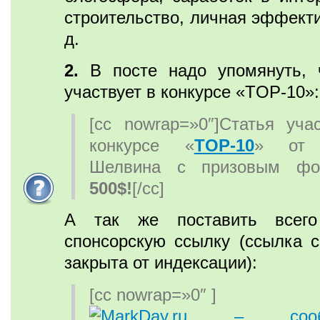
строительство, личная эффекти
д.
2.
В посте надо упомянуть, 
участвует в конкурсе «TOP-10»:
[cc nowrap=»0″]Статья уча
конкурсе «
TOP-10
» от 
Шелвина с призовым фо
500$!
[/cc]
А так же поставить всего
спонсорскую ссылку (ссылка с
закрыта от индексации):
[cc nowrap=»0″ ]