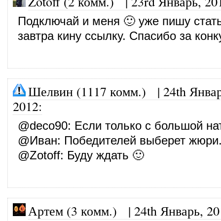
Zotoff (2 комм.)
|
23rd Январь, 20
Подключай и меня 🙂 уже пишу стат
завтра кину ссылку. Спасибо за конк
Шелвин (1117 комм.)
|
24th Январ
2012
:
@
deco90
: Если только с большой на
@
Иван
: Победителей выберет жюри
@
Zotoff
: Буду ждать 🙂
Артем (3 комм.)
|
24th Январь, 20