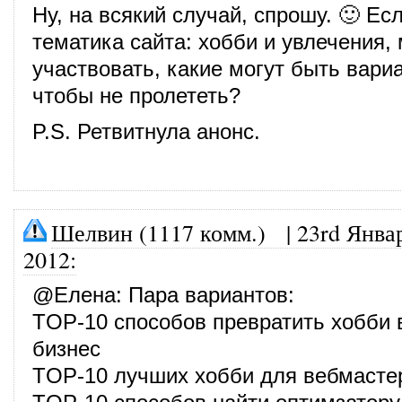
Ну, на всякий случай, спрошу. 🙂 Ес
тематика сайта: хобби и увлечения,
участвовать, какие могут быть вари
чтобы не пролететь?
P.S. Ретвитнула анонс.
Шелвин (1117 комм.)
|
23rd Янва
2012
:
@
Елена
: Пара вариантов:
TOP-10 способов превратить хобби в
бизнес
TOP-10 лучших хобби для вебмасте