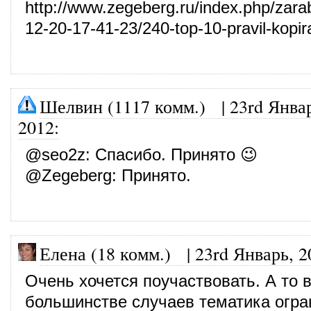
http://www.zegeberg.ru/index.php/zarab
12-20-17-41-23/240-top-10-pravil-kopira
Шелвин (1117 комм.)
|
23rd Янва
2012
:
@
seo2z
: Спасибо. Принято 😉
@
Zegeberg
: Принято.
Елена (18 комм.)
|
23rd Январь, 2
Очень хочется поучаствовать. А то 
большинстве случаев тематика огра