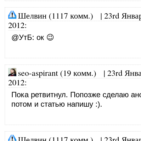
Шелвин (1117 комм.)
|
23rd Янва
2012
:
@
УтБ
: ок 😉
seo-aspirant (19 комм.)
|
23rd Янва
2012
:
Пока ретвитнул. Попозже сделаю ано
потом и статью напишу :).
Шелвин (1117 комм.)
|
23rd Янва