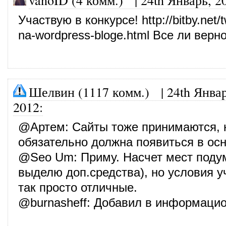
Участвую в конкурсе!
http://bitby.net/t
na-wordpress-bloge.html
Все ли верн
Шелвин (1117 комм.)
|
24th Январ
2012
:
@
Артем
: Сайты тоже принимаются, 
обязательно должна появиться в осн
@
Seo Um
: Приму. Насчет мест под
выделю доп.средства), но условия у
так просто отличные.
@
burnasheff
: Добавил в информаци