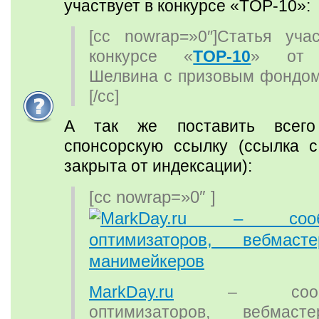
участвует в конкурсе «TOP-10»:
[cc nowrap=»0″]Статья уча
конкурсе «
TOP-10
» от 
Шелвина с призовым фондо
[/cc]
А так же поставить всего
спонсорскую ссылку (ссылка с
закрыта от индексации):
[cc nowrap=»0″ ]
MarkDay.ru
– сообще
оптимизаторов, вебмас