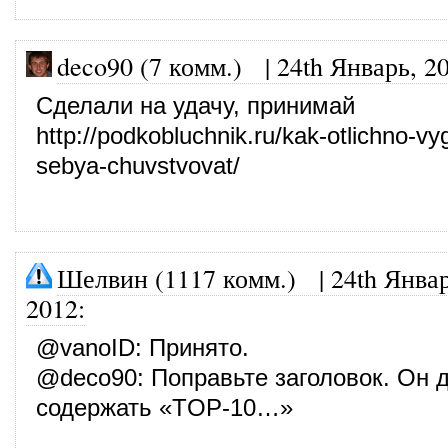
deco90 (7 комм.)
|
24th Январь, 2
Сделали на удачу, принимай
http://podkobluchnik.ru/kak-otlichno-vy
sebya-chuvstvovat/
Шелвин (1117 комм.)
|
24th Январ
2012
:
@
vanoID
: Принято.
@
deco90
: Поправьте заголовок. Он 
содержать «TOP-10…»