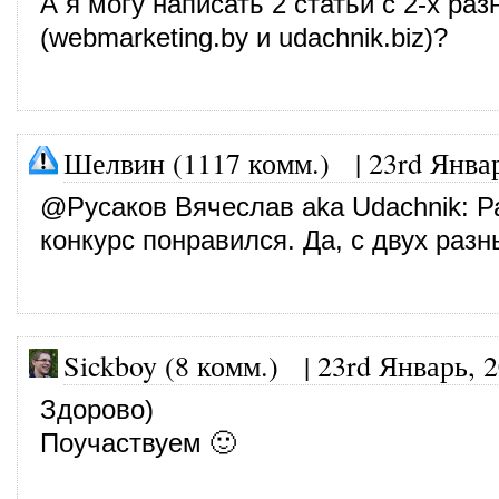
А я могу написать 2 статьи с 2-х раз
(webmarketing.by и udachnik.biz)?
Шелвин (1117 комм.)
|
23rd Янва
@
Русаков Вячеслав aka Udachnik
: Р
конкурс понравился. Да, с двух раз
Sickboy (8 комм.)
|
23rd Январь, 
Здорово)
Поучаствуем 🙂