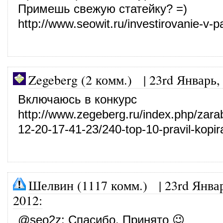
Примешь свежую статейку? =)
http://www.seowit.ru/investirovanie-v
Zegeberg (2 комм.)
|
23rd Январь,
Включаюсь в конкурс
http://www.zegeberg.ru/index.php/zarab
12-20-17-41-23/240-top-10-pravil-kopira
Шелвин (1117 комм.)
|
23rd Янва
2012
:
@
seo2z
: Спасибо. Принято 😉