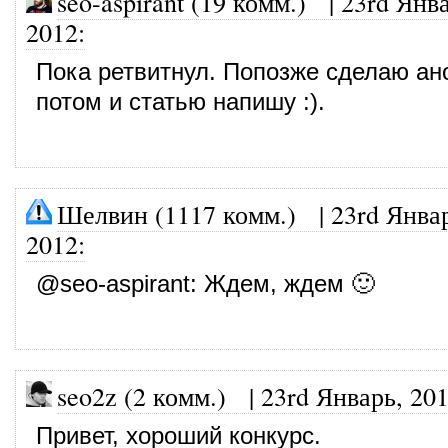
seo-aspirant (19 комм.)
|
23rd Янва
2012
:
Пока ретвитнул. Попозже сделаю ано
потом и статью напишу :).
Шелвин (1117 комм.)
|
23rd Янва
2012
:
@
seo-aspirant
: Ждем, ждем 🙂
seo2z (2 комм.)
|
23rd Январь, 20
Привет, хороший конкурс.