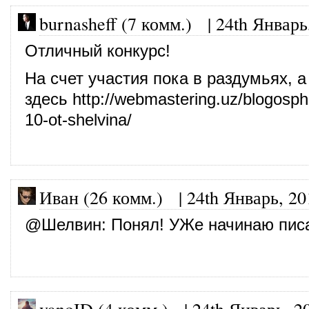
burnasheff (7 комм.)
|
24th Январь
Отличный конкурс!
На счет участия пока в раздумьях, а
здесь
http://webmastering.uz/blogosph
10-ot-shelvina/
Иван (26 комм.)
|
24th Январь, 20
@
Шелвин
: Понял! УЖе начинаю пис
vanoID (4 комм.)
|
24th Январь, 2