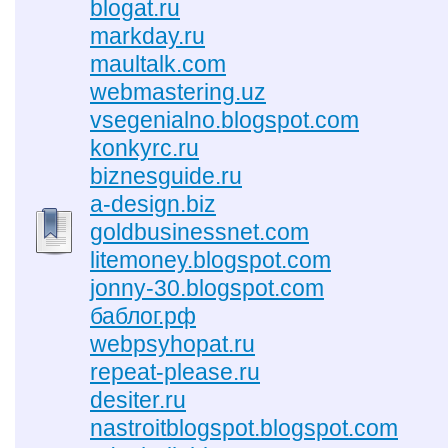
blogat.ru
markday.ru
maultalk.com
webmastering.uz
vsegenialno.blogspot.com
konkyrc.ru
biznesguide.ru
a-design.biz
goldbusinessnet.com
litemoney.blogspot.com
jonny-30.blogspot.com
баблог.рф
webpsyhopat.ru
repeat-please.ru
desiter.ru
nastroitblogspot.blogspot.com