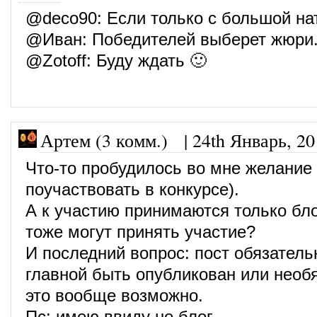
@
deco90
: Если только с большой на
@
Иван
: Победителей выберет жюри
@
Zotoff
: Буду ждать 🙂
Артем (3 комм.)
|
24th Январь, 20
Что-то пробудилось во мне желание
поучаствовать в конкурсе).
А к участию принимаются только бл
тоже могут принять участие?
И последний вопрос: пост обязатель
главной быть опубликован или необяз
это вообще возможно.
Пс: имею ввиду не блог.