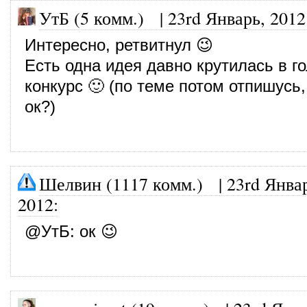
УтБ (5 комм.)
|
23rd Январь, 2012
Интересно, ретвитнул 😉
Есть одна идея давно крутилась в го
конкурс 🙂 (по теме потом отпишусь
ок?)
Шелвин (1117 комм.)
|
23rd Янва
2012
:
@
УтБ
: ок 😉