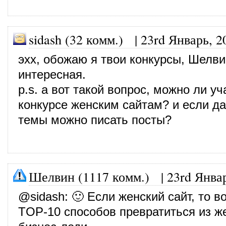
sidash (32 комм.)
|
23rd Январь, 2
эхх, обожаю я твои конкурсы, Шелви
интересная.
p.s. а вот такой вопрос, можно ли уч
конкурсе женским сайтам? и если да,
темы можно писать посты?
Шелвин (1117 комм.)
|
23rd Янва
@
sidash
: 🙂 Если женский сайт, то в
TOP-10 способов превратиться из 